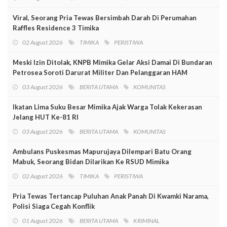
Viral, Seorang Pria Tewas Bersimbah Darah Di Perumahan
Raffles Residence 3 Timika
02 August 2026
TIMIKA
PERISTIWA
Meski Izin Ditolak, KNPB Mimika Gelar Aksi Damai Di Bundaran
Petrosea Soroti Darurat Militer Dan Pelanggaran HAM
03 August 2026
BERITA UTAMA
KOMUNITAS
Ikatan Lima Suku Besar Mimika Ajak Warga Tolak Kekerasan
Jelang HUT Ke-81 RI
03 August 2026
BERITA UTAMA
KOMUNITAS
Ambulans Puskesmas Mapurujaya Dilempari Batu Orang
Mabuk, Seorang Bidan Dilarikan Ke RSUD Mimika
02 August 2026
TIMIKA
PERISTIWA
Pria Tewas Tertancap Puluhan Anak Panah Di Kwamki Narama,
Polisi Siaga Cegah Konflik
01 August 2026
BERITA UTAMA
KRIMINAL