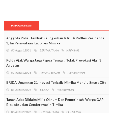
POPULAR NEWS
Anggota Polisi Tembak Selingkuhan Istri Di Raffles Residence
3, Ini Pernyataan Kapolres Mimika
02 August 2026
BERITA UTAMA
KRIMINAL
Polda Ajak Warga Jaga Papua Tengah, Tolak Provokasi Aksi 3
Agustus
01 August 2026
PAPUA TENGAH
PEMERINTAH
BRIDA Umumkan 21 Inovasi Terbaik, Mimika Menuju Smart City
01 August 2026
TIMIKA
PEMERINTAH
Tanah Adat Diklaim Milik Oknum Dan Pemerintah, Warga OAP
Blokade Jalan Cenderawasih Timika
06 August 2026
BERITA UTAMA
PERISTIWA