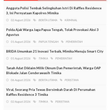
Anggota Polisi Tembak Selingkuhan Istri Di Raffles Residence
3, Ini Pernyataan Kapolres Mimika
02 August 2026
BERITA UTAMA
KRIMINAL
Polda Ajak Warga Jaga Papua Tengah, Tolak Provokasi Aksi 3
Agustus
01 August 2026
PAPUA TENGAH
PEMERINTAH
BRIDA Umumkan 21 Inovasi Terbaik, Mimika Menuju Smart City
01 August 2026
TIMIKA
PEMERINTAH
Tanah Adat Diklaim Milik Oknum Dan Pemerintah, Warga OAP
Blokade Jalan Cenderawasih Timika
06 August 2026
BERITA UTAMA
PERISTIWA
Viral, Seorang Pria Tewas Bersimbah Darah Di Perumahan
Raffles Residence 3 Timika
02 August 2026
TIMIKA
PERISTIWA