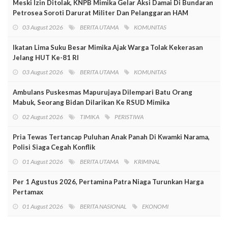
Meski Izin Ditolak, KNPB Mimika Gelar Aksi Damai Di Bundaran
Petrosea Soroti Darurat Militer Dan Pelanggaran HAM
03 August 2026
BERITA UTAMA
KOMUNITAS
Ikatan Lima Suku Besar Mimika Ajak Warga Tolak Kekerasan
Jelang HUT Ke-81 RI
03 August 2026
BERITA UTAMA
KOMUNITAS
Ambulans Puskesmas Mapurujaya Dilempari Batu Orang
Mabuk, Seorang Bidan Dilarikan Ke RSUD Mimika
02 August 2026
TIMIKA
PERISTIWA
Pria Tewas Tertancap Puluhan Anak Panah Di Kwamki Narama,
Polisi Siaga Cegah Konflik
01 August 2026
BERITA UTAMA
KRIMINAL
Per 1 Agustus 2026, Pertamina Patra Niaga Turunkan Harga
Pertamax
01 August 2026
BERITA NASIONAL
EKONOMI