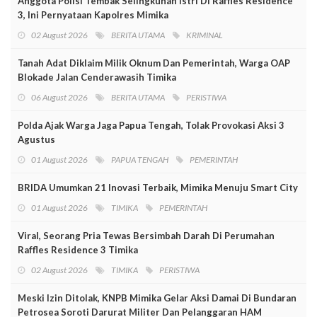
Anggota Polisi Tembak Selingkuhan Istri Di Raffles Residence
3, Ini Pernyataan Kapolres Mimika
02 August 2026
BERITA UTAMA
KRIMINAL
Tanah Adat Diklaim Milik Oknum Dan Pemerintah, Warga OAP
Blokade Jalan Cenderawasih Timika
06 August 2026
BERITA UTAMA
PERISTIWA
Polda Ajak Warga Jaga Papua Tengah, Tolak Provokasi Aksi 3
Agustus
01 August 2026
PAPUA TENGAH
PEMERINTAH
BRIDA Umumkan 21 Inovasi Terbaik, Mimika Menuju Smart City
01 August 2026
TIMIKA
PEMERINTAH
Viral, Seorang Pria Tewas Bersimbah Darah Di Perumahan
Raffles Residence 3 Timika
02 August 2026
TIMIKA
PERISTIWA
Meski Izin Ditolak, KNPB Mimika Gelar Aksi Damai Di Bundaran
Petrosea Soroti Darurat Militer Dan Pelanggaran HAM