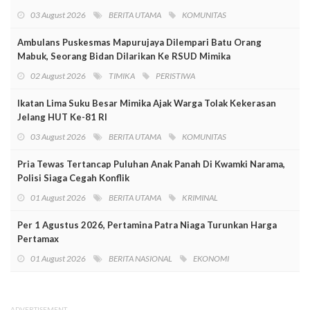
03 August 2026
BERITA UTAMA
KOMUNITAS
Ambulans Puskesmas Mapurujaya Dilempari Batu Orang
Mabuk, Seorang Bidan Dilarikan Ke RSUD Mimika
02 August 2026
TIMIKA
PERISTIWA
Ikatan Lima Suku Besar Mimika Ajak Warga Tolak Kekerasan
Jelang HUT Ke-81 RI
03 August 2026
BERITA UTAMA
KOMUNITAS
Pria Tewas Tertancap Puluhan Anak Panah Di Kwamki Narama,
Polisi Siaga Cegah Konflik
01 August 2026
BERITA UTAMA
KRIMINAL
Per 1 Agustus 2026, Pertamina Patra Niaga Turunkan Harga
Pertamax
01 August 2026
BERITA NASIONAL
EKONOMI
ADVERTISEMENT