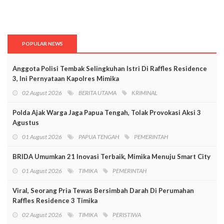
POPULAR NEWS
Anggota Polisi Tembak Selingkuhan Istri Di Raffles Residence
3, Ini Pernyataan Kapolres Mimika
02 August 2026
BERITA UTAMA
KRIMINAL
Polda Ajak Warga Jaga Papua Tengah, Tolak Provokasi Aksi 3
Agustus
01 August 2026
PAPUA TENGAH
PEMERINTAH
BRIDA Umumkan 21 Inovasi Terbaik, Mimika Menuju Smart City
01 August 2026
TIMIKA
PEMERINTAH
Viral, Seorang Pria Tewas Bersimbah Darah Di Perumahan
Raffles Residence 3 Timika
02 August 2026
TIMIKA
PERISTIWA