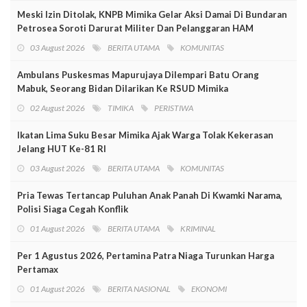
Meski Izin Ditolak, KNPB Mimika Gelar Aksi Damai Di Bundaran
Petrosea Soroti Darurat Militer Dan Pelanggaran HAM
03 August 2026
BERITA UTAMA
KOMUNITAS
Ambulans Puskesmas Mapurujaya Dilempari Batu Orang
Mabuk, Seorang Bidan Dilarikan Ke RSUD Mimika
02 August 2026
TIMIKA
PERISTIWA
Ikatan Lima Suku Besar Mimika Ajak Warga Tolak Kekerasan
Jelang HUT Ke-81 RI
03 August 2026
BERITA UTAMA
KOMUNITAS
Pria Tewas Tertancap Puluhan Anak Panah Di Kwamki Narama,
Polisi Siaga Cegah Konflik
01 August 2026
BERITA UTAMA
KRIMINAL
Per 1 Agustus 2026, Pertamina Patra Niaga Turunkan Harga
Pertamax
01 August 2026
BERITA NASIONAL
EKONOMI