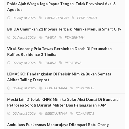
Polda Ajak Warga Jaga Papua Tengah, Tolak Provokasi Aksi 3
Agustus
01 August 2026
PAPUA TENGAH
PEMERINTAH
BRIDA Umumkan 21 Inovasi Terbaik, Mimika Menuju Smart City
01 August 2026
TIMIKA
PEMERINTAH
Viral, Seorang Pria Tewas Bersimbah Darah Di Perumahan
Raffles Residence 3 Timika
02 August 2026
TIMIKA
PERISTIWA
LEMASKO: Pendangkalan Di Pesisir Mimika Bukan Semata
Akibat Tailing Freeport
06 August 2026
BERITA UTAMA
KOMUNITAS
Meski Izin Ditolak, KNPB Mimika Gelar Aksi Damai Di Bundaran
Petrosea Soroti Darurat Militer Dan Pelanggaran HAM
03 August 2026
BERITA UTAMA
KOMUNITAS
Ambulans Puskesmas Mapurujaya Dilempari Batu Orang