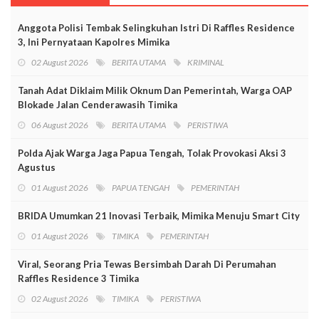
Anggota Polisi Tembak Selingkuhan Istri Di Raffles Residence
3, Ini Pernyataan Kapolres Mimika
02 August 2026
BERITA UTAMA
KRIMINAL
Tanah Adat Diklaim Milik Oknum Dan Pemerintah, Warga OAP
Blokade Jalan Cenderawasih Timika
06 August 2026
BERITA UTAMA
PERISTIWA
Polda Ajak Warga Jaga Papua Tengah, Tolak Provokasi Aksi 3
Agustus
01 August 2026
PAPUA TENGAH
PEMERINTAH
BRIDA Umumkan 21 Inovasi Terbaik, Mimika Menuju Smart City
01 August 2026
TIMIKA
PEMERINTAH
Viral, Seorang Pria Tewas Bersimbah Darah Di Perumahan
Raffles Residence 3 Timika
02 August 2026
TIMIKA
PERISTIWA