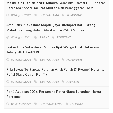
Meski Izin Ditolak, KNPB Mimika Gelar Aksi Damai Di Bundaran
Petrosea Soroti Darurat Militer Dan Pelanggaran HAM
03 August 2026
BERITA UTAMA
KOMUNITAS
Ambulans Puskesmas Mapurujaya Dilempari Batu Orang
Mabuk, Seorang Bidan Dilarikan Ke RSUD Mimika
02 August 2026
TIMIKA
PERISTIWA
Ikatan Lima Suku Besar Mimika Ajak Warga Tolak Kekerasan
Jelang HUT Ke-81 RI
03 August 2026
BERITA UTAMA
KOMUNITAS
Pria Tewas Tertancap Puluhan Anak Panah Di Kwamki Narama,
Polisi Siaga Cegah Konflik
01 August 2026
BERITA UTAMA
KRIMINAL
Per 1 Agustus 2026, Pertamina Patra Niaga Turunkan Harga
Pertamax
01 August 2026
BERITA NASIONAL
EKONOMI