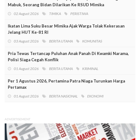
Mabuk, Seorang Bidan Dilarikan Ke RSUD Mimika
02 August 2026
TIMIKA
PERISTIWA
Ikatan Lima Suku Besar Mimika Ajak Warga Tolak Kekerasan
Jelang HUT Ke-81 RI
03 August 2026
BERITA UTAMA
KOMUNITAS
Pria Tewas Tertancap Puluhan Anak Panah Di Kwamki Narama,
Polisi Siaga Cegah Konflik
01 August 2026
BERITA UTAMA
KRIMINAL
Per 1 Agustus 2026, Pertamina Patra Niaga Turunkan Harga
Pertamax
01 August 2026
BERITA NASIONAL
EKONOMI
ADVERTISEMENT