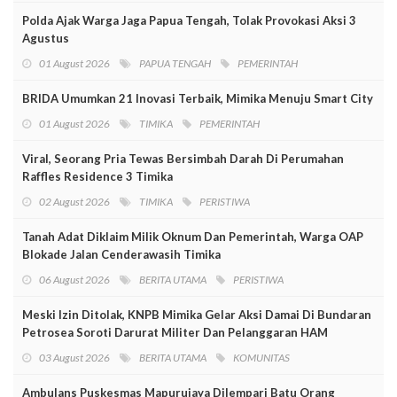
Polda Ajak Warga Jaga Papua Tengah, Tolak Provokasi Aksi 3
Agustus
01 August 2026
PAPUA TENGAH
PEMERINTAH
BRIDA Umumkan 21 Inovasi Terbaik, Mimika Menuju Smart City
01 August 2026
TIMIKA
PEMERINTAH
Viral, Seorang Pria Tewas Bersimbah Darah Di Perumahan
Raffles Residence 3 Timika
02 August 2026
TIMIKA
PERISTIWA
Tanah Adat Diklaim Milik Oknum Dan Pemerintah, Warga OAP
Blokade Jalan Cenderawasih Timika
06 August 2026
BERITA UTAMA
PERISTIWA
Meski Izin Ditolak, KNPB Mimika Gelar Aksi Damai Di Bundaran
Petrosea Soroti Darurat Militer Dan Pelanggaran HAM
03 August 2026
BERITA UTAMA
KOMUNITAS
Ambulans Puskesmas Mapurujaya Dilempari Batu Orang