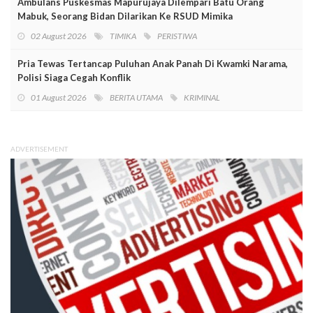
Ambulans Puskesmas Mapurujaya Dilempari Batu Orang
Mabuk, Seorang Bidan Dilarikan Ke RSUD Mimika
02 August 2026
TIMIKA
PERISTIWA
Pria Tewas Tertancap Puluhan Anak Panah Di Kwamki Narama,
Polisi Siaga Cegah Konflik
01 August 2026
BERITA UTAMA
KRIMINAL
ADVERTISEMENT