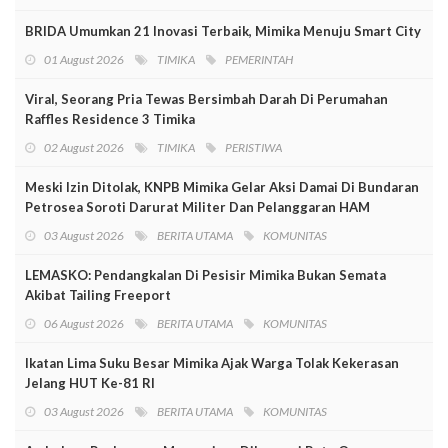
BRIDA Umumkan 21 Inovasi Terbaik, Mimika Menuju Smart City
01 August 2026
TIMIKA
PEMERINTAH
Viral, Seorang Pria Tewas Bersimbah Darah Di Perumahan
Raffles Residence 3 Timika
02 August 2026
TIMIKA
PERISTIWA
Meski Izin Ditolak, KNPB Mimika Gelar Aksi Damai Di Bundaran
Petrosea Soroti Darurat Militer Dan Pelanggaran HAM
03 August 2026
BERITA UTAMA
KOMUNITAS
LEMASKO: Pendangkalan Di Pesisir Mimika Bukan Semata
Akibat Tailing Freeport
06 August 2026
BERITA UTAMA
KOMUNITAS
Ikatan Lima Suku Besar Mimika Ajak Warga Tolak Kekerasan
Jelang HUT Ke-81 RI
03 August 2026
BERITA UTAMA
KOMUNITAS