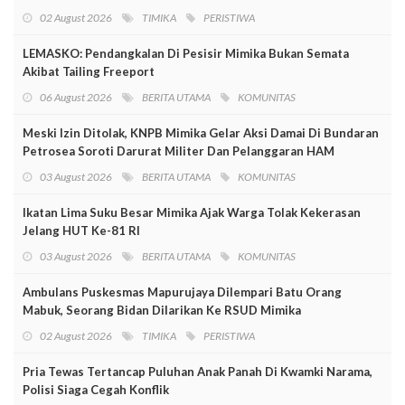
02 August 2026
TIMIKA
PERISTIWA
LEMASKO: Pendangkalan Di Pesisir Mimika Bukan Semata
Akibat Tailing Freeport
06 August 2026
BERITA UTAMA
KOMUNITAS
Meski Izin Ditolak, KNPB Mimika Gelar Aksi Damai Di Bundaran
Petrosea Soroti Darurat Militer Dan Pelanggaran HAM
03 August 2026
BERITA UTAMA
KOMUNITAS
Ikatan Lima Suku Besar Mimika Ajak Warga Tolak Kekerasan
Jelang HUT Ke-81 RI
03 August 2026
BERITA UTAMA
KOMUNITAS
Ambulans Puskesmas Mapurujaya Dilempari Batu Orang
Mabuk, Seorang Bidan Dilarikan Ke RSUD Mimika
02 August 2026
TIMIKA
PERISTIWA
Pria Tewas Tertancap Puluhan Anak Panah Di Kwamki Narama,
Polisi Siaga Cegah Konflik