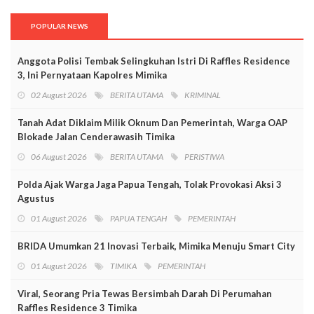
POPULAR NEWS
Anggota Polisi Tembak Selingkuhan Istri Di Raffles Residence
3, Ini Pernyataan Kapolres Mimika
02 August 2026
BERITA UTAMA
KRIMINAL
Tanah Adat Diklaim Milik Oknum Dan Pemerintah, Warga OAP
Blokade Jalan Cenderawasih Timika
06 August 2026
BERITA UTAMA
PERISTIWA
Polda Ajak Warga Jaga Papua Tengah, Tolak Provokasi Aksi 3
Agustus
01 August 2026
PAPUA TENGAH
PEMERINTAH
BRIDA Umumkan 21 Inovasi Terbaik, Mimika Menuju Smart City
01 August 2026
TIMIKA
PEMERINTAH
Viral, Seorang Pria Tewas Bersimbah Darah Di Perumahan
Raffles Residence 3 Timika