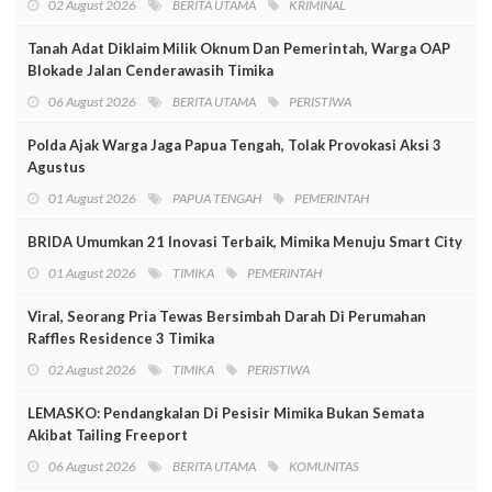
02 August 2026
BERITA UTAMA
KRIMINAL
Tanah Adat Diklaim Milik Oknum Dan Pemerintah, Warga OAP
Blokade Jalan Cenderawasih Timika
06 August 2026
BERITA UTAMA
PERISTIWA
Polda Ajak Warga Jaga Papua Tengah, Tolak Provokasi Aksi 3
Agustus
01 August 2026
PAPUA TENGAH
PEMERINTAH
BRIDA Umumkan 21 Inovasi Terbaik, Mimika Menuju Smart City
01 August 2026
TIMIKA
PEMERINTAH
Viral, Seorang Pria Tewas Bersimbah Darah Di Perumahan
Raffles Residence 3 Timika
02 August 2026
TIMIKA
PERISTIWA
LEMASKO: Pendangkalan Di Pesisir Mimika Bukan Semata
Akibat Tailing Freeport
06 August 2026
BERITA UTAMA
KOMUNITAS