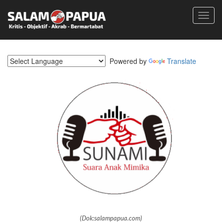
Toggl
navig
Powered by
Translate
(Dok:salampapua.com)