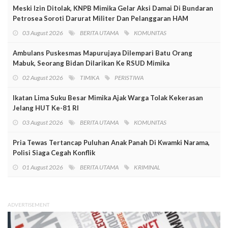
Meski Izin Ditolak, KNPB Mimika Gelar Aksi Damai Di Bundaran
Petrosea Soroti Darurat Militer Dan Pelanggaran HAM
03 August 2026
BERITA UTAMA
KOMUNITAS
Ambulans Puskesmas Mapurujaya Dilempari Batu Orang
Mabuk, Seorang Bidan Dilarikan Ke RSUD Mimika
02 August 2026
TIMIKA
PERISTIWA
Ikatan Lima Suku Besar Mimika Ajak Warga Tolak Kekerasan
Jelang HUT Ke-81 RI
03 August 2026
BERITA UTAMA
KOMUNITAS
Pria Tewas Tertancap Puluhan Anak Panah Di Kwamki Narama,
Polisi Siaga Cegah Konflik
01 August 2026
BERITA UTAMA
KRIMINAL
ADVERTISEMENT