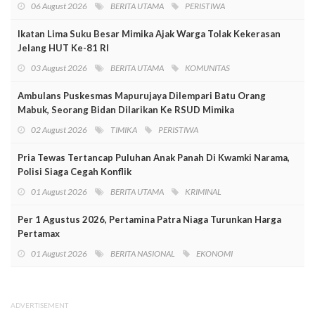
06 August 2026
BERITA UTAMA
PERISTIWA
Ikatan Lima Suku Besar Mimika Ajak Warga Tolak Kekerasan
Jelang HUT Ke-81 RI
03 August 2026
BERITA UTAMA
KOMUNITAS
Ambulans Puskesmas Mapurujaya Dilempari Batu Orang
Mabuk, Seorang Bidan Dilarikan Ke RSUD Mimika
02 August 2026
TIMIKA
PERISTIWA
Pria Tewas Tertancap Puluhan Anak Panah Di Kwamki Narama,
Polisi Siaga Cegah Konflik
01 August 2026
BERITA UTAMA
KRIMINAL
Per 1 Agustus 2026, Pertamina Patra Niaga Turunkan Harga
Pertamax
01 August 2026
BERITA NASIONAL
EKONOMI
ADVERTISEMENT