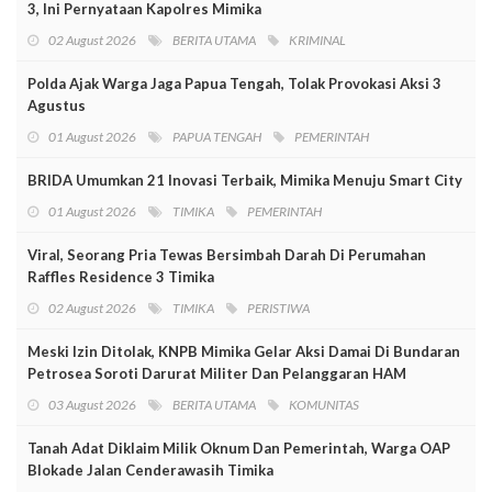
3, Ini Pernyataan Kapolres Mimika
02 August 2026
BERITA UTAMA
KRIMINAL
Polda Ajak Warga Jaga Papua Tengah, Tolak Provokasi Aksi 3
Agustus
01 August 2026
PAPUA TENGAH
PEMERINTAH
BRIDA Umumkan 21 Inovasi Terbaik, Mimika Menuju Smart City
01 August 2026
TIMIKA
PEMERINTAH
Viral, Seorang Pria Tewas Bersimbah Darah Di Perumahan
Raffles Residence 3 Timika
02 August 2026
TIMIKA
PERISTIWA
Meski Izin Ditolak, KNPB Mimika Gelar Aksi Damai Di Bundaran
Petrosea Soroti Darurat Militer Dan Pelanggaran HAM
03 August 2026
BERITA UTAMA
KOMUNITAS
Tanah Adat Diklaim Milik Oknum Dan Pemerintah, Warga OAP
Blokade Jalan Cenderawasih Timika