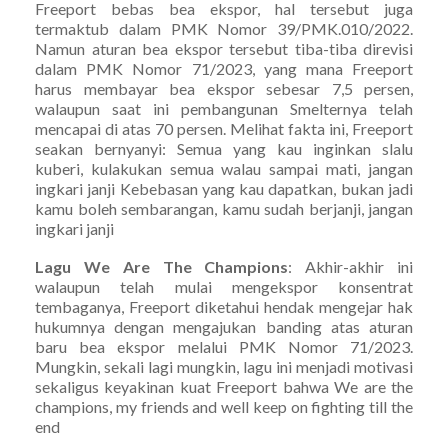
Freeport bebas bea ekspor, hal tersebut juga
termaktub dalam PMK Nomor 39/PMK.010/2022.
Namun aturan bea ekspor tersebut tiba-tiba direvisi
dalam PMK Nomor 71/2023, yang mana Freeport
harus membayar bea ekspor sebesar 7,5 persen,
walaupun saat ini pembangunan Smelternya telah
mencapai di atas 70 persen. Melihat fakta ini, Freeport
seakan bernyanyi: Semua yang kau inginkan slalu
kuberi, kulakukan semua walau sampai mati, jangan
ingkari janji Kebebasan yang kau dapatkan, bukan jadi
kamu boleh sembarangan, kamu sudah berjanji, jangan
ingkari janji
Lagu We Are The Champions
: Akhir-akhir ini
walaupun telah mulai mengekspor konsentrat
tembaganya, Freeport diketahui hendak mengejar hak
hukumnya dengan mengajukan banding atas aturan
baru bea ekspor melalui PMK Nomor 71/2023.
Mungkin, sekali lagi mungkin, lagu ini menjadi motivasi
sekaligus keyakinan kuat Freeport bahwa We are the
champions, my friends and well keep on fighting till the
end