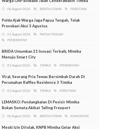
Warga OAP Blokade Jalan Cenderawasih Timika
06 August 2026
BERITA UTAMA
PERISTIWA
Polda Ajak Warga Jaga Papua Tengah, Tolak
Provokasi Aksi 3 Agustus
01 August 2026
PAPUA TENGAH
PEMERINTAH
BRIDA Umumkan 21 Inovasi Terbaik, Mimika
Menuju Smart City
01 August 2026
TIMIKA
PEMERINTAH
Viral, Seorang Pria Tewas Bersimbah Darah Di
Perumahan Raffles Residence 3 Timika
02 August 2026
TIMIKA
PERISTIWA
LEMASKO: Pendangkalan Di Pesisir Mimika
Bukan Semata Akibat Tailing Freeport
06 August 2026
BERITA UTAMA
KOMUNITAS
Meski Izin Ditolak, KNPB Mimika Gelar Aksi