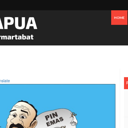
HOME
 Oknum Dan Pemerintah, Warga OAP Blokade Jalan Cenderawasih Timika
nslate