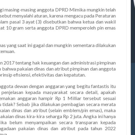
agi masing-masing anggota DPRD Mimika mungkin telah
isebut menyalahi aturan, karena mengacu pada Peraturan
am pasal 3 ayat (3) disebutkan bahwa ketua dan wakil
at 10 gram serta anggota DPRD memperoleh pin emas
mas yang saat ini gagal dan mungkin sementara dilakukan
 temuan.
n 2017 tentang hak keuangan dan administrasi pimpinan
n bahwa pakaian dinas dan atribut pimpinan dan anggota
ip efisiensi, efektivitas dan kepatutan.
nggota dewan dengan anggaran yang begitu fantastis itu
enjelasan kepada masyarakat secara detail, apakah
emakan anggaran hampir Rp 1 Milliar tersebut sesuai
atau tidak? Sebab jika dilakukan pembagian secara merata
ian dinas dan atribut (selain emblem/pin emas), maka
aian dinas kira-kira seharga Rp 2 juta. Angka ini hanya
ika belum menyampaikan secara transparan kepada
ngadaan pakaian dinas dan atribut pada tahun 2022
lnya.