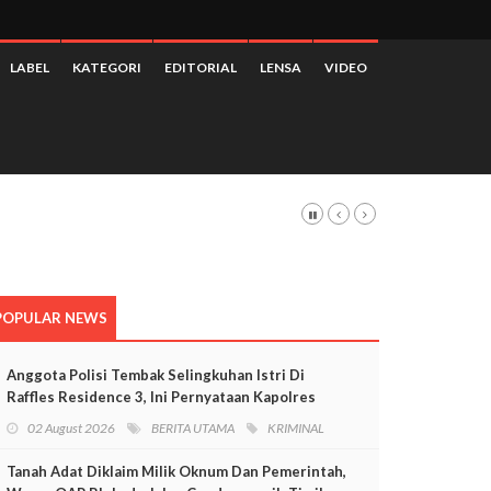
LABEL
KATEGORI
EDITORIAL
LENSA
VIDEO
POPULAR NEWS
Anggota Polisi Tembak Selingkuhan Istri Di
Raffles Residence 3, Ini Pernyataan Kapolres
Mimika
02 August 2026
BERITA UTAMA
KRIMINAL
Tanah Adat Diklaim Milik Oknum Dan Pemerintah,