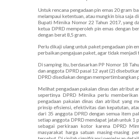
Untuk rencana pengadaan pin emas 20 gram b
melampaui ketentuan, atau mungkin bisa saja d
Bupati Mimika Nomor 22 Tahun 2017, yang dal
ketua DPRD memperoleh pin emas dengan ber
dengan berat 8,5 gram.
Perlu dikaji ulang untuk paket pengadaan pin e
perbaikan pengajuan paket, agar tidak menjadi
Di samping itu, berdasarkan PP Nomor 18 Tahu
dan anggota DPRD pasal 12 ayat (2) disebutka
DPRD disediakan dengan mempertimbangkan prins
Melihat pengadaan pakaian dinas dan atribut a
sepertinya DPRD Mimika perlu memberikan p
pengadaan pakaian dinas dan atribut yang m
prinsip efisiensi, efektivitas dan kepatutan, 
dari 35 anggota DPRD dengan semua item paka
setiap anggota DPRD mendapat jatah untuk 1 pak
sebagai perkiraan kotor karena DPRD Mim
masyarakat harga satuan masing-masing pe
tersebut. Di sinilah signifikansi penjelasan detai