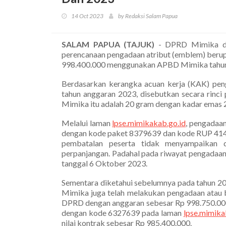
14 Oct 2023
by Redaksi Salam Papua
SALAM PAPUA (TAJUK)
- DPRD Mimika di
perencanaan pengadaan atribut (emblem) beru
998.400.000 menggunakan APBD Mimika tahun
Berdasarkan kerangka acuan kerja (KAK) pe
tahun anggaran 2023, disebutkan secara rinci
Mimika itu adalah 20 gram dengan kadar emas 2
Melalui laman
lpse.mimikakab.go.id
, pengadaa
dengan kode paket 8379639 dan kode RUP 4141
pembatalan peserta tidak menyampaikan 
perpanjangan. Padahal pada riwayat pengadaa
tanggal 6 Oktober 2023.
Sementara diketahui sebelumnya pada tahun 20
Mimika juga telah melakukan pengadaan atau b
DPRD dengan anggaran sebesar Rp 998.750.0
dengan kode 6327639 pada laman
lpse.mimika
nilai kontrak sebesar Rp 985.400.000.