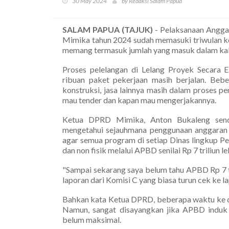
30 May 2024
by Redaksi Salam Papua
SALAM PAPUA (TAJUK)
- Pelaksanaan Angga
Mimika tahun 2024 sudah memasuki triwulan ked
memang termasuk jumlah yang masuk dalam kabu
Proses pelelangan di Lelang Proyek Secara 
ribuan paket pekerjaan masih berjalan. Bebe
konstruksi, jasa lainnya masih dalam proses p
mau tender dan kapan mau mengerjakannya.
Ketua DPRD Mimika, Anton Bukaleng send
mengetahui sejauhmana penggunaan anggaran 
agar semua program di setiap Dinas lingkup 
dan non fisik melalui APBD senilai Rp 7 triliun l
"Sampai sekarang saya belum tahu APBD Rp 7 tr
laporan dari Komisi C yang biasa turun cek ke l
Bahkan kata Ketua DPRD, beberapa waktu ke
Namun, sangat disayangkan jika APBD indu
belum maksimal.