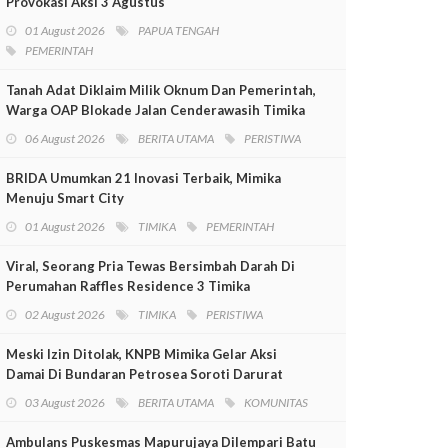
Provokasi Aksi 3 Agustus
01 August 2026
PAPUA TENGAH
PEMERINTAH
Tanah Adat Diklaim Milik Oknum Dan Pemerintah,
Warga OAP Blokade Jalan Cenderawasih Timika
06 August 2026
BERITA UTAMA
PERISTIWA
BRIDA Umumkan 21 Inovasi Terbaik, Mimika
Menuju Smart City
01 August 2026
TIMIKA
PEMERINTAH
Viral, Seorang Pria Tewas Bersimbah Darah Di
Perumahan Raffles Residence 3 Timika
02 August 2026
TIMIKA
PERISTIWA
Meski Izin Ditolak, KNPB Mimika Gelar Aksi
Damai Di Bundaran Petrosea Soroti Darurat
Militer Dan Pelanggaran HAM
03 August 2026
BERITA UTAMA
KOMUNITAS
Ambulans Puskesmas Mapurujaya Dilempari Batu