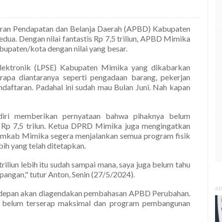
ran Pendapatan dan Belanja Daerah (APBD) Kabupaten
ua. Dengan nilai fantastis Rp 7,5 triliun, APBD Mimika
paten/kota dengan nilai yang besar.
Elektronik (LPSE) Kabupaten Mimika yang dikabarkan
rapa diantaranya seperti pengadaan barang, pekerjan
endaftaran. Padahal ini sudah mau Bulan Juni. Nah kapan
iri memberikan pernyataan bahwa pihaknya belum
Rp 7,5 trilun. Ketua DPRD Mimika juga mengingatkan
Pemkab Mimika segera menjalankan semua program fisik
ebih yang telah ditetapkan.
iliun lebih itu sudah sampai mana, saya juga belum tahu
apangan," tutur Anton, Senin (27/5/2024).
AD
 depan akan diagendakan pembahasan APBD Perubahan.
k belum terserap maksimal dan program pembangunan