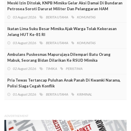
Meski Izin Ditolak, KNPB Mimika Gelar Aksi Damai Di Bundaran
Petrosea Soroti Darurat Militer Dan Pelanggaran HAM
03 August 2026
BERITA UTAMA
KOMUNITAS
Ikatan Lima Suku Besar Mimika Ajak Warga Tolak Kekerasan
Jelang HUT Ke-81 RI
03 August 2026
BERITA UTAMA
KOMUNITAS
Ambulans Puskesmas Mapurujaya Dilempari Batu Orang
Mabuk, Seorang Bidan Dilarikan Ke RSUD Mimika
02 August 2026
TIMIKA
PERISTIWA
Pria Tewas Tertancap Puluhan Anak Panah Di Kwamki Narama,
Polisi Siaga Cegah Konflik
01 August 2026
BERITA UTAMA
KRIMINAL
ADVERTISEMENT