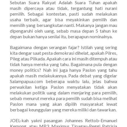
Sebutan Suara Rakyat Adalah Suara Tuhan apakah
masih dipercaya atau tidak, tergantung hati nurani
pemilih. Sebagai kontestan, pasti sudah melakukan
usaha terbaik, agar bisa meyakinkan pemilih dan
memilih yang bersangkutan nanti. Makanya jangan mau
dipengaruhi oleh uang, sebab masa depan 5 tahun ke
depan bukan hanya senilai itu, berapapun nominalnya.
Bagaimana dengan serangan fajar? Istilah yang sering
kita dengar saat pesta demokrasi dihelat, apakah Pilres,
Pileg atau Pilkada. Apakah cara ini masih ditempuh atau
tidak hanya mereka yang tahu. Bagaimana pula dengan
money politics? Nah ini juga hanya Paslon yang tahu
apakah masih melakukannya. Pada debat yang digelar
Salampapua.com beberapa waktu lalu, jelas bahwa
perwakilan ketiga Paslon menyatakan tidak akan
melakukan politik uang dalam menjaring para pemilih,
sebab menurut mereka para pemilih sudah bisa melihat
Paslon mana yang akan dipilih masyarakat lewat
berbagai keunggulan yang mereka miliki dan tawarkan.
JOEL-kah yakni pasangan Johannes Rettob-Emanuel
Kemong, atau MP3, Maximus Tipagau-Peggi Patrisia