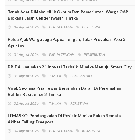
Tanah Adat Diklaim Milik Oknum Dan Pemerintah, Warga OAP
Blokade Jalan Cenderawasih Timika
06 August 2026
BERITA UTAMA
PERISTIWA
Polda Ajak Warga Jaga Papua Tengah, Tolak Provokasi Aksi 3
Agustus
01 August 2026
PAPUA TENGAH
PEMERINTAH
BRIDA Umumkan 21 Inovasi Terbaik, Mimika Menuju Smart City
01 August 2026
TIMIKA
PEMERINTAH
Viral, Seorang Pria Tewas Bersimbah Darah Di Perumahan
Raffles Residence 3 Timika
02 August 2026
TIMIKA
PERISTIWA
LEMASKO: Pendangkalan Di Pesisir Mimika Bukan Semata
Akibat Tailing Freeport
06 August 2026
BERITA UTAMA
KOMUNITAS