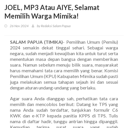
JOEL, MP3 Atau AIYE, Selamat
Memilih Warga Mimika!
26 Nov 2024
by Redaksi Salam Papua
SALAM PAPUA (TIMIKA)
- Pemilihan Umum (Pemilu)
2024 semakin dekat tinggal sehari. Sebagai warga
negara, sudah menjadi kewajiban kita untuk turut serta
menentukan masa depan bangsa dengan memberikan
suara. Namun sebelum menuju bilik suara, masyarakat
harus memahami tata cara memilih yang benar. Komisi
Pemilihan Umum (KPU) Kabupaten Mimika sudah pasti
juga melakukan semua tahapan sejauh ini dan sesuai
dengan aturan undang-undang yang berlaku.
Agar suara Anda dianggap sah, perhatikan tata cara
memilih dan mencoblos berikut: Datang ke TPS yang
nama Anda sudah terdaftar, tunjukkan formulir C6
KWK dan e-KTP kepada panitia KPPS di TPS. Tulis
nama di daftar hadir, tunggu antrian hingga dipanggil.
Kemudian terima surat suara yang sudah