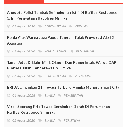
Anggota Polisi Tembak Selingkuhan Istri Di Raffles Residence
3, Ini Pernyataan Kapolres Mimika
02 August 2026
BERITA UTAMA
KRIMINAL
Polda Ajak Warga Jaga Papua Tengah, Tolak Provokasi Aksi 3
Agustus
01 August 2026
PAPUA TENGAH
PEMERINTAH
Tanah Adat Diklaim Milik Oknum Dan Pemerintah, Warga OAP
Blokade Jalan Cenderawasih Timika
06 August 2026
BERITA UTAMA
PERISTIWA
BRIDA Umumkan 21 Inovasi Terbaik, Mimika Menuju Smart City
01 August 2026
TIMIKA
PEMERINTAH
Viral, Seorang Pria Tewas Bersimbah Darah Di Perumahan
Raffles Residence 3 Timika
02 August 2026
TIMIKA
PERISTIWA