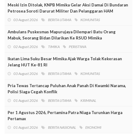
Meski Izin Ditolak, KNPB Mimika Gelar Aksi Damai Di Bundaran
Petrosea Soroti Darurat Militer Dan Pelanggaran HAM
03 August 2026
BERITA UTAMA
KOMUNITAS
Ambulans Puskesmas Mapurujaya Dilempari Batu Orang
Mabuk, Seorang Bidan Dilarikan Ke RSUD Mimika
02 August 2026
TIMIKA
PERISTIWA
Ikatan Lima Suku Besar Mimika Ajak Warga Tolak Kekerasan
Jelang HUT Ke-81 RI
03 August 2026
BERITA UTAMA
KOMUNITAS
Pria Tewas Tertancap Puluhan Anak Panah Di Kwamki Narama,
Polisi Siaga Cegah Konflik
01 August 2026
BERITA UTAMA
KRIMINAL
Per 1 Agustus 2026, Pertamina Patra Niaga Turunkan Harga
Pertamax
01 August 2026
BERITA NASIONAL
EKONOMI