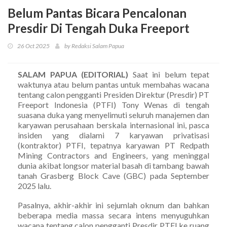
Belum Pantas Bicara Pencalonan
Presdir Di Tengah Duka Freeport
26 Oct 2025
by Redaksi Salam Papua
SALAM PAPUA (EDITORIAL)
Saat ini belum tepat
waktunya atau belum pantas untuk membahas wacana
tentang calon pengganti Presiden Direktur (Presdir) PT
Freeport Indonesia (PTFI) Tony Wenas di tengah
suasana duka yang menyelimuti seluruh manajemen dan
karyawan perusahaan berskala internasional ini, pasca
insiden yang dialami 7 karyawan privatisasi
(kontraktor) PTFI, tepatnya karyawan PT Redpath
Mining Contractors and Engineers, yang meninggal
dunia akibat longsor material basah di tambang bawah
tanah Grasberg Block Cave (GBC) pada September
2025 lalu.
Pasalnya, akhir-akhir ini sejumlah oknum dan bahkan
beberapa media massa secara intens menyuguhkan
wacana tentang calon pengganti Presdir PTFI ke ruang