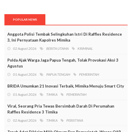
POPULAR NEWS
Anggota Polisi Tembak Selingkuhan Istri Di Raffles Residence
3, Ini Pernyataan Kapolres Mimika
02 August 2026
BERITA UTAMA
KRIMINAL
Polda Ajak Warga Jaga Papua Tengah, Tolak Provokasi Aksi 3
Agustus
01 August 2026
PAPUA TENGAH
PEMERINTAH
BRIDA Umumkan 21 Inovasi Terbaik, Mimika Menuju Smart City
01 August 2026
TIMIKA
PEMERINTAH
Viral, Seorang Pria Tewas Bersimbah Darah Di Perumahan
Raffles Residence 3 Timika
02 August 2026
TIMIKA
PERISTIWA
Tanah Adat Diklaim Milik Oknum Dan Pemerintah, Warga OAP