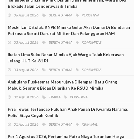
Blokade Jalan Cenderawasih Timika
06 August 2026
BERITA UTAMA
PERISTIWA
Meski Izin Ditolak, KNPB Mimika Gelar Aksi Damai Di Bundaran
Petrosea Soroti Darurat Militer Dan Pelanggaran HAM
03 August 2026
BERITA UTAMA
KOMUNITAS
Ikatan Lima Suku Besar Mimika Ajak Warga Tolak Kekerasan
Jelang HUT Ke-81 RI
03 August 2026
BERITA UTAMA
KOMUNITAS
Ambulans Puskesmas Mapurujaya Dilempari Batu Orang
Mabuk, Seorang Bidan Dilarikan Ke RSUD Mimika
02 August 2026
TIMIKA
PERISTIWA
Pria Tewas Tertancap Puluhan Anak Panah Di Kwamki Narama,
Polisi Siaga Cegah Konflik
01 August 2026
BERITA UTAMA
KRIMINAL
Per 1 Agustus 2026, Pertamina Patra Niaga Turunkan Harga