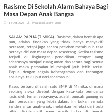
Rasisme Di Sekolah Alarm Bahaya Bagi
Masa Depan Anak Bangsa
14 Oct 2025
by Redaksi Salam Papua
SALAM PAPUA (TIMIKA)
- Rasisme, dalam bentuk apa
pun, adalah tindakan yang tidak hanya menyakiti
perasaan, tetapi juga secara perlahan membunuh rasa
percaya diri dan masa depan seseorang. Ketika rasisme
terjadi di lingkungan pendidikan tempat yang
seharusnya menjadi ruang aman dan setara bagi semua
anak maka persoalan ini menjadi jauh lebih serius.
Papua, dengan segala keberagaman dan tantangan
sosialnya, tak luput dari ancaman ini.
Kasus terbaru di salah satu SMP di Mimika, di mana
seorang siswa disebut dengan kata-kata bernuansa
rasis oleh teman sebayanya, adalah puncak gunung es
dari persoalan yang lebih dalam. Ini bukan semata
insiden antar anak-anak, melainkan refleksi dari pola
pikir diskriminatif yang masih hidup di tengah