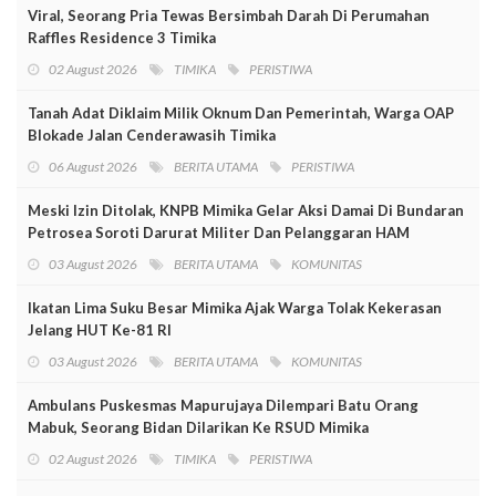
Viral, Seorang Pria Tewas Bersimbah Darah Di Perumahan
Raffles Residence 3 Timika
02 August 2026
TIMIKA
PERISTIWA
Tanah Adat Diklaim Milik Oknum Dan Pemerintah, Warga OAP
Blokade Jalan Cenderawasih Timika
06 August 2026
BERITA UTAMA
PERISTIWA
Meski Izin Ditolak, KNPB Mimika Gelar Aksi Damai Di Bundaran
Petrosea Soroti Darurat Militer Dan Pelanggaran HAM
03 August 2026
BERITA UTAMA
KOMUNITAS
Ikatan Lima Suku Besar Mimika Ajak Warga Tolak Kekerasan
Jelang HUT Ke-81 RI
03 August 2026
BERITA UTAMA
KOMUNITAS
Ambulans Puskesmas Mapurujaya Dilempari Batu Orang
Mabuk, Seorang Bidan Dilarikan Ke RSUD Mimika
02 August 2026
TIMIKA
PERISTIWA