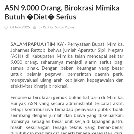
ASN 9.000 Orang, Birokrasi Mimika
Butuh �Diet� Serius
04 Nov 2025
by Redaksi Salam Papua
SALAM PAPUA (TIMIKA
)- Pernyataan Bupati Mimika,
Johannes Rettob, bahwa jumlah Aparatur Sipil Negara
(ASN) di Kabupaten Mimika telah mencapai sekitar
9.000 orang, seharusnya menjadi alarm serius bagi
semua pihak. Dengan beban keuangan yang besar
untuk belanja pegawai, pemerintah daerah perlu
mengevaluasi ulang arah kebijakan kepegawaian dan
efektivitas kinerja birokrasi.
Fenomena birokrasi gemuk bukan hal baru di Mimika.
Banyak ASN yang secara administratif tercatat aktif,
tetapi kontribusinya terhadap pelayanan publik tidak
seimbang dengan jumlah dan biaya yang dikeluarkan.
Ironisnya, sebagian besar unit kerja di lapangan justru
masih kekurangan tenaga teknis yang benar-benar
dibutuhkan masyarakat seperti tenaga kesehatan, guru