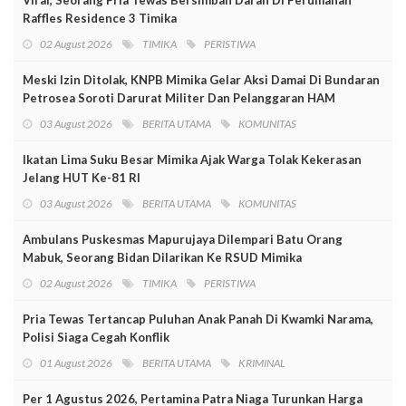
Raffles Residence 3 Timika
02 August 2026
TIMIKA
PERISTIWA
Meski Izin Ditolak, KNPB Mimika Gelar Aksi Damai Di Bundaran
Petrosea Soroti Darurat Militer Dan Pelanggaran HAM
03 August 2026
BERITA UTAMA
KOMUNITAS
Ikatan Lima Suku Besar Mimika Ajak Warga Tolak Kekerasan
Jelang HUT Ke-81 RI
03 August 2026
BERITA UTAMA
KOMUNITAS
Ambulans Puskesmas Mapurujaya Dilempari Batu Orang
Mabuk, Seorang Bidan Dilarikan Ke RSUD Mimika
02 August 2026
TIMIKA
PERISTIWA
Pria Tewas Tertancap Puluhan Anak Panah Di Kwamki Narama,
Polisi Siaga Cegah Konflik
01 August 2026
BERITA UTAMA
KRIMINAL
Per 1 Agustus 2026, Pertamina Patra Niaga Turunkan Harga