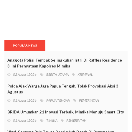
POPULAR NEWS
Anggota Polisi Tembak Selingkuhan Istri Di Raffles Residence
3, Ini Pernyataan Kapolres Mimika
02 August 2026
BERITA UTAMA
KRIMINAL
Polda Ajak Warga Jaga Papua Tengah, Tolak Provokasi Aksi 3
Agustus
01 August 2026
PAPUA TENGAH
PEMERINTAH
BRIDA Umumkan 21 Inovasi Terbaik, Mimika Menuju Smart City
01 August 2026
TIMIKA
PEMERINTAH
Viral, Seorang Pria Tewas Bersimbah Darah Di Perumahan