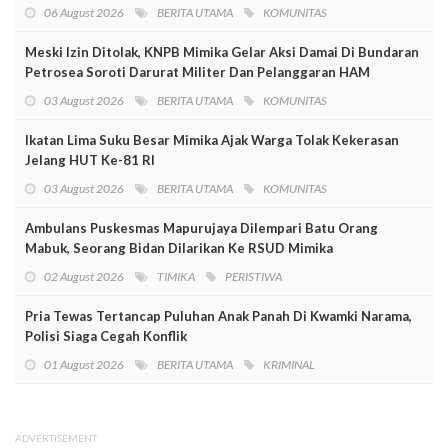
06 August 2026
BERITA UTAMA
KOMUNITAS
Meski Izin Ditolak, KNPB Mimika Gelar Aksi Damai Di Bundaran
Petrosea Soroti Darurat Militer Dan Pelanggaran HAM
03 August 2026
BERITA UTAMA
KOMUNITAS
Ikatan Lima Suku Besar Mimika Ajak Warga Tolak Kekerasan
Jelang HUT Ke-81 RI
03 August 2026
BERITA UTAMA
KOMUNITAS
Ambulans Puskesmas Mapurujaya Dilempari Batu Orang
Mabuk, Seorang Bidan Dilarikan Ke RSUD Mimika
02 August 2026
TIMIKA
PERISTIWA
Pria Tewas Tertancap Puluhan Anak Panah Di Kwamki Narama,
Polisi Siaga Cegah Konflik
01 August 2026
BERITA UTAMA
KRIMINAL
ADVERTISEMENT