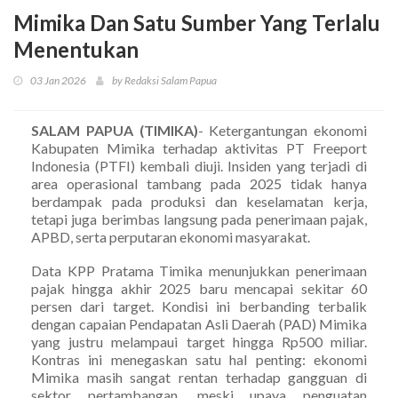
Mimika Dan Satu Sumber Yang Terlalu
Menentukan
03 Jan 2026
by Redaksi Salam Papua
SALAM PAPUA (TIMIKA)
- Ketergantungan ekonomi
Kabupaten Mimika terhadap aktivitas PT Freeport
Indonesia (PTFI) kembali diuji. Insiden yang terjadi di
area operasional tambang pada 2025 tidak hanya
berdampak pada produksi dan keselamatan kerja,
tetapi juga berimbas langsung pada penerimaan pajak,
APBD, serta perputaran ekonomi masyarakat.
Data KPP Pratama Timika menunjukkan penerimaan
pajak hingga akhir 2025 baru mencapai sekitar 60
persen dari target. Kondisi ini berbanding terbalik
dengan capaian Pendapatan Asli Daerah (PAD) Mimika
yang justru melampaui target hingga Rp500 miliar.
Kontras ini menegaskan satu hal penting: ekonomi
Mimika masih sangat rentan terhadap gangguan di
sektor pertambangan, meski upaya penguatan