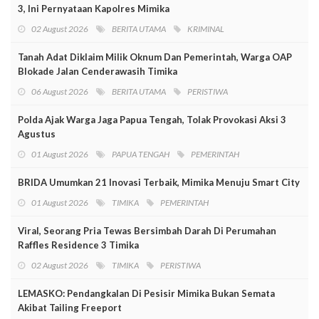
3, Ini Pernyataan Kapolres Mimika
02 August 2026
BERITA UTAMA
KRIMINAL
Tanah Adat Diklaim Milik Oknum Dan Pemerintah, Warga OAP
Blokade Jalan Cenderawasih Timika
06 August 2026
BERITA UTAMA
PERISTIWA
Polda Ajak Warga Jaga Papua Tengah, Tolak Provokasi Aksi 3
Agustus
01 August 2026
PAPUA TENGAH
PEMERINTAH
BRIDA Umumkan 21 Inovasi Terbaik, Mimika Menuju Smart City
01 August 2026
TIMIKA
PEMERINTAH
Viral, Seorang Pria Tewas Bersimbah Darah Di Perumahan
Raffles Residence 3 Timika
02 August 2026
TIMIKA
PERISTIWA
LEMASKO: Pendangkalan Di Pesisir Mimika Bukan Semata
Akibat Tailing Freeport