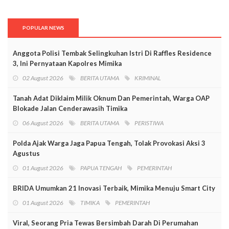
POPULAR NEWS
Anggota Polisi Tembak Selingkuhan Istri Di Raffles Residence
3, Ini Pernyataan Kapolres Mimika
02 August 2026
BERITA UTAMA
KRIMINAL
Tanah Adat Diklaim Milik Oknum Dan Pemerintah, Warga OAP
Blokade Jalan Cenderawasih Timika
06 August 2026
BERITA UTAMA
PERISTIWA
Polda Ajak Warga Jaga Papua Tengah, Tolak Provokasi Aksi 3
Agustus
01 August 2026
PAPUA TENGAH
PEMERINTAH
BRIDA Umumkan 21 Inovasi Terbaik, Mimika Menuju Smart City
01 August 2026
TIMIKA
PEMERINTAH
Viral, Seorang Pria Tewas Bersimbah Darah Di Perumahan