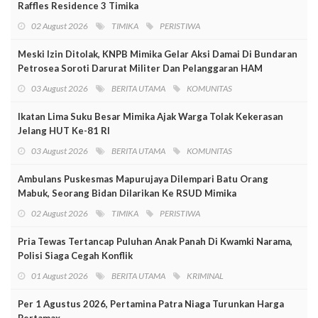
Raffles Residence 3 Timika
02 August 2026
TIMIKA
PERISTIWA
Meski Izin Ditolak, KNPB Mimika Gelar Aksi Damai Di Bundaran
Petrosea Soroti Darurat Militer Dan Pelanggaran HAM
03 August 2026
BERITA UTAMA
KOMUNITAS
Ikatan Lima Suku Besar Mimika Ajak Warga Tolak Kekerasan
Jelang HUT Ke-81 RI
03 August 2026
BERITA UTAMA
KOMUNITAS
Ambulans Puskesmas Mapurujaya Dilempari Batu Orang
Mabuk, Seorang Bidan Dilarikan Ke RSUD Mimika
02 August 2026
TIMIKA
PERISTIWA
Pria Tewas Tertancap Puluhan Anak Panah Di Kwamki Narama,
Polisi Siaga Cegah Konflik
01 August 2026
BERITA UTAMA
KRIMINAL
Per 1 Agustus 2026, Pertamina Patra Niaga Turunkan Harga
Pertamax