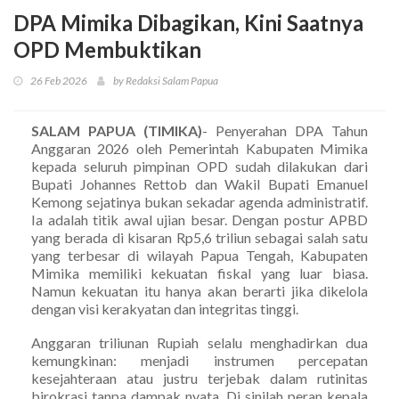
DPA Mimika Dibagikan, Kini Saatnya
OPD Membuktikan
26 Feb 2026
by Redaksi Salam Papua
SALAM PAPUA (TIMIKA)
- Penyerahan DPA Tahun
Anggaran 2026 oleh Pemerintah Kabupaten Mimika
kepada seluruh pimpinan OPD sudah dilakukan dari
Bupati Johannes Rettob dan Wakil Bupati Emanuel
Kemong sejatinya bukan sekadar agenda administratif.
Ia adalah titik awal ujian besar. Dengan postur APBD
yang berada di kisaran Rp5,6 triliun sebagai salah satu
yang terbesar di wilayah Papua Tengah, Kabupaten
Mimika memiliki kekuatan fiskal yang luar biasa.
Namun kekuatan itu hanya akan berarti jika dikelola
dengan visi kerakyatan dan integritas tinggi.
Anggaran triliunan Rupiah selalu menghadirkan dua
kemungkinan: menjadi instrumen percepatan
kesejahteraan atau justru terjebak dalam rutinitas
birokrasi tanpa dampak nyata. Di sinilah peran kepala