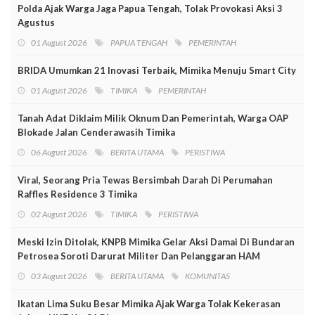
Polda Ajak Warga Jaga Papua Tengah, Tolak Provokasi Aksi 3
Agustus
01 August 2026
PAPUA TENGAH
PEMERINTAH
BRIDA Umumkan 21 Inovasi Terbaik, Mimika Menuju Smart City
01 August 2026
TIMIKA
PEMERINTAH
Tanah Adat Diklaim Milik Oknum Dan Pemerintah, Warga OAP
Blokade Jalan Cenderawasih Timika
06 August 2026
BERITA UTAMA
PERISTIWA
Viral, Seorang Pria Tewas Bersimbah Darah Di Perumahan
Raffles Residence 3 Timika
02 August 2026
TIMIKA
PERISTIWA
Meski Izin Ditolak, KNPB Mimika Gelar Aksi Damai Di Bundaran
Petrosea Soroti Darurat Militer Dan Pelanggaran HAM
03 August 2026
BERITA UTAMA
KOMUNITAS
Ikatan Lima Suku Besar Mimika Ajak Warga Tolak Kekerasan