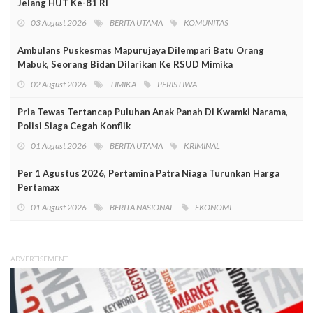
Jelang HUT Ke-81 RI
03 August 2026
BERITA UTAMA
KOMUNITAS
Ambulans Puskesmas Mapurujaya Dilempari Batu Orang
Mabuk, Seorang Bidan Dilarikan Ke RSUD Mimika
02 August 2026
TIMIKA
PERISTIWA
Pria Tewas Tertancap Puluhan Anak Panah Di Kwamki Narama,
Polisi Siaga Cegah Konflik
01 August 2026
BERITA UTAMA
KRIMINAL
Per 1 Agustus 2026, Pertamina Patra Niaga Turunkan Harga
Pertamax
01 August 2026
BERITA NASIONAL
EKONOMI
ADVERTISEMENT