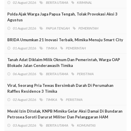
02 August 2026
BERITA UTAMA
KRIMINAL
Polda Ajak Warga Jaga Papua Tengah, Tolak Provokasi Aksi 3
Agustus
01 August 2026
PAPUA TENGAH
PEMERINTAH
BRIDA Umumkan 21 Inovasi Terbaik, Mimika Menuju Smart City
01 August 2026
TIMIKA
PEMERINTAH
Tanah Adat Diklaim Milik Oknum Dan Pemerintah, Warga OAP
Blokade Jalan Cenderawasih Timika
06 August 2026
BERITA UTAMA
PERISTIWA
Viral, Seorang Pria Tewas Bersimbah Darah Di Perumahan
Raffles Residence 3 Timika
02 August 2026
TIMIKA
PERISTIWA
Meski Izin Ditolak, KNPB Mimika Gelar Aksi Damai Di Bundaran
Petrosea Soroti Darurat Militer Dan Pelanggaran HAM
03 August 2026
BERITA UTAMA
KOMUNITAS