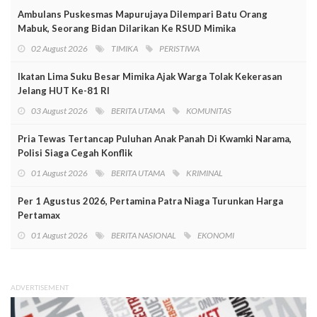
Ambulans Puskesmas Mapurujaya Dilempari Batu Orang
Mabuk, Seorang Bidan Dilarikan Ke RSUD Mimika
02 August 2026
TIMIKA
PERISTIWA
Ikatan Lima Suku Besar Mimika Ajak Warga Tolak Kekerasan
Jelang HUT Ke-81 RI
03 August 2026
BERITA UTAMA
KOMUNITAS
Pria Tewas Tertancap Puluhan Anak Panah Di Kwamki Narama,
Polisi Siaga Cegah Konflik
01 August 2026
BERITA UTAMA
KRIMINAL
Per 1 Agustus 2026, Pertamina Patra Niaga Turunkan Harga
Pertamax
01 August 2026
BERITA NASIONAL
EKONOMI
ADVERTISEMENT