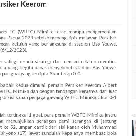
rsiker Keerom
hers FC (WBFC) Mimika tetap mampu mengamankan
ona Papua 2023 setelah menang tipis melawan Persiker
ngan ketujuh yang berlangsung di stadion Bas Youwe,
 (6/12/2023).
 saling beradu strategi dan mencari celah menembus
aca yang begitu panas menyelimuti stadion Bas Youwe.
pun goal yang tercipta. Skor tetap 0-0.
a babak kedua dimulai, pemain Persiker Keerom Albert
FC Mimika dan dengan tendangan kerasnya dari luar
 di sisi kanan penjaga gawang WBFC Mimika. Skor 0-1
elah tertinggal 1 goal, para pemain WBFC Mimika justru
AD
n menunjukkan serangan demi serangan di jantung
it ke-52, umpan cantik dari sisi kanan oleh Muhammad
ahyono (17) lewat sundulan kepalanya membuat bola