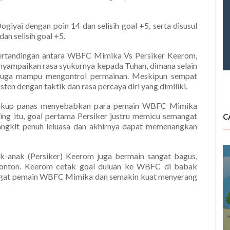
giyai dengan poin 14 dan selisih goal +5, serta disusul
dan selisih goal +5.
pertandingan antara WBFC Mimika Vs Persiker Keerom,
ampaikan rasa syukurnya kepada Tuhan, dimana selain
uga mampu mengontrol permainan. Meskipun sempat
ten dengan taktik dan rasa percaya diri yang dimiliki.
 cukup panas menyebabkan para pemain WBFC Mimika
ng itu, goal pertama Persiker justru memicu semangat
C
gkit penuh leluasa dan akhirnya dapat memenangkan
-anak (Persiker) Keerom juga bermain sangat bagus,
tonton. Keerom cetak goal duluan ke WBFC di babak
ngat pemain WBFC Mimika dan semakin kuat menyerang