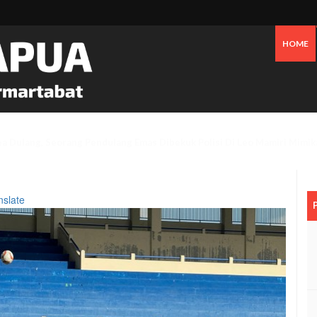
HOME
Tanggapi Persoalan Sengketa Tanah Di SP2, Berikut Penjelasannya
nslate