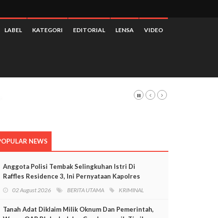
LABEL
KATEGORI
EDITORIAL
LENSA
VIDEO
POPULAR NEWS
Anggota Polisi Tembak Selingkuhan Istri Di
Raffles Residence 3, Ini Pernyataan Kapolres
Mimika
02 August 2026
BERITA UTAMA
KRIMINAL
Tanah Adat Diklaim Milik Oknum Dan Pemerintah,