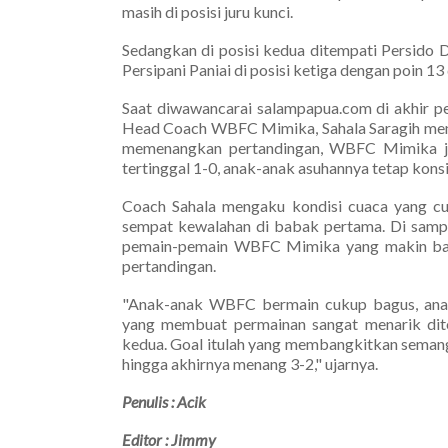
masih di posisi juru kunci.
Sedangkan di posisi kedua ditempati Persido Do
Persipani Paniai di posisi ketiga dengan poin 13 
Saat diwawancarai salampapua.com di akhir 
Head Coach WBFC Mimika, Sahala Saragih meny
memenangkan pertandingan, WBFC Mimika j
tertinggal 1-0, anak-anak asuhannya tetap konsis
Coach Sahala mengaku kondisi cuaca yang
sempat kewalahan di babak pertama. Di sampi
pemain-pemain WBFC Mimika yang makin ban
pertandingan.
"Anak-anak WBFC bermain cukup bagus, anak
yang membuat permainan sangat menarik di
kedua. Goal itulah yang membangkitkan sema
hingga akhirnya menang 3-2," ujarnya.
Penulis : Acik
Editor : Jimmy