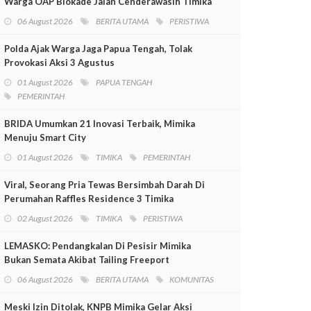
Warga OAP Blokade Jalan Cenderawasih Timika
06 August 2026
BERITA UTAMA
PERISTIWA
Polda Ajak Warga Jaga Papua Tengah, Tolak
Provokasi Aksi 3 Agustus
01 August 2026
PAPUA TENGAH
PEMERINTAH
BRIDA Umumkan 21 Inovasi Terbaik, Mimika
Menuju Smart City
01 August 2026
TIMIKA
PEMERINTAH
Viral, Seorang Pria Tewas Bersimbah Darah Di
Perumahan Raffles Residence 3 Timika
02 August 2026
TIMIKA
PERISTIWA
LEMASKO: Pendangkalan Di Pesisir Mimika
Bukan Semata Akibat Tailing Freeport
06 August 2026
BERITA UTAMA
KOMUNITAS
Meski Izin Ditolak, KNPB Mimika Gelar Aksi