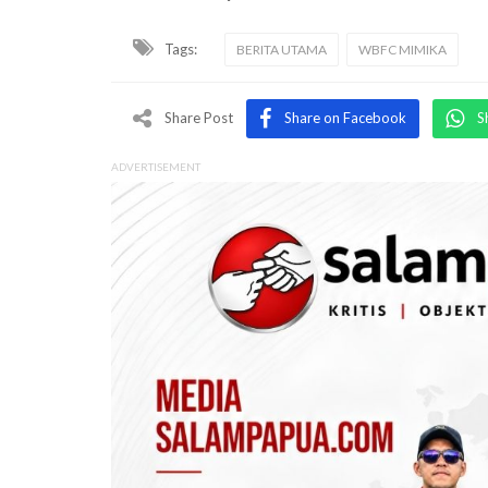
Tags:
BERITA UTAMA
WBFC MIMIKA
Share Post
Share on Facebook
S
ADVERTISEMENT