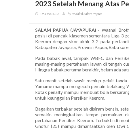
2023 Setelah Menang Atas Pe
06 Dec 2023
by Redaksi Salam Papua
SALAM PAPUA (JAYAPURA)
- Waanal Brot
posisi di puncak klasemen sementara Liga 3 z
Keerom dengan skor akhir 3-2 pada pertandi
Kabupaten Jayapura, Provinsi Papua, Rabu sore
Pada babak awal, tampak WBFC dan Persiker
masing-masing pertahanan lawan di tengah cu
Hingga babak pertama berakhir, belum ada satu 
Satu menit setelah wasit meniup peluit tand
Yumame mampu mengecoh pemain belakang WB
kotak penalty mampu membuat bola bersarang
untuk keunggulan Persiker Keerom.
Bagaikan terbakar setelah disiram bensin, set
semakin meningkatkan tempo permainan da
pertahanan Persiker Keerom. Terbukti di men
Ghofur (25) mampu dimanfaatkan oleh Dwi C