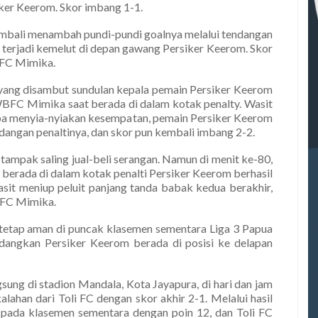
ker Keerom. Skor imbang 1-1.
bali menambah pundi-pundi goalnya melalui tendangan
 terjadi kemelut di depan gawang Persiker Keerom. Skor
BFC Mimika.
 yang disambut sundulan kepala pemain Persiker Keerom
BFC Mimika saat berada di dalam kotak penalty. Wasit
anpa menyia-nyiakan kesempatan, pemain Persiker Keerom
dangan penaltinya, dan skor pun kembali imbang 2-2.
tampak saling jual-beli serangan. Namun di menit ke-80,
 berada di dalam kotak penalti Persiker Keerom berhasil
t meniup peluit panjang tanda babak kedua berakhir,
BFC Mimika.
etap aman di puncak klasemen sementara Liga 3 Papua
edangkan Persiker Keerom berada di posisi ke delapan
sung di stadion Mandala, Kota Jayapura, di hari dan jam
lahan dari Toli FC dengan skor akhir 2-1. Melalui hasil
t pada klasemen sementara dengan poin 12, dan Toli FC