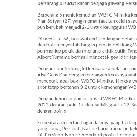
bersarang di sudut kanan penjaga gawang Persi
Berselang 5 menit kemudian, WBFC Mimika kem
Pian Sofyan (27) yang memanfaatkan celah saat
pun berubah menjadi 2-1 untuk keunggulan W
Di menit ke-66, berawal dari tendangan bebas
dan bola menyentuh tangan pemain belakang W
pun meniup peluit dan menunjuk titik putih. T
Albert Yumame berhasil mencetak goal dari ten
Dengan skor imbang ini kedua kesebelasan pun 
Alsa Gaus Kiat dengan tendangan kerasnya saat
mencetak goal bagi WBFC Mimika. Hingga wasi
skor tetap bertahan 3-2 untuk kemenangan W
Dengan kemenangan ini, posisi WBFC Mimika t
2023 dengan poin 17 dan selisih goal +12. S
dengan poin 6.
Sementara di pertandingan lainnya yang berlang
yang sama, Persinab Nabire harus menelan keka
ini, Persinab Nabire berada di posisi keempa