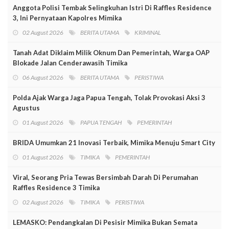
Anggota Polisi Tembak Selingkuhan Istri Di Raffles Residence
3, Ini Pernyataan Kapolres Mimika
02 August 2026
BERITA UTAMA
KRIMINAL
Tanah Adat Diklaim Milik Oknum Dan Pemerintah, Warga OAP
Blokade Jalan Cenderawasih Timika
06 August 2026
BERITA UTAMA
PERISTIWA
Polda Ajak Warga Jaga Papua Tengah, Tolak Provokasi Aksi 3
Agustus
01 August 2026
PAPUA TENGAH
PEMERINTAH
BRIDA Umumkan 21 Inovasi Terbaik, Mimika Menuju Smart City
01 August 2026
TIMIKA
PEMERINTAH
Viral, Seorang Pria Tewas Bersimbah Darah Di Perumahan
Raffles Residence 3 Timika
02 August 2026
TIMIKA
PERISTIWA
LEMASKO: Pendangkalan Di Pesisir Mimika Bukan Semata