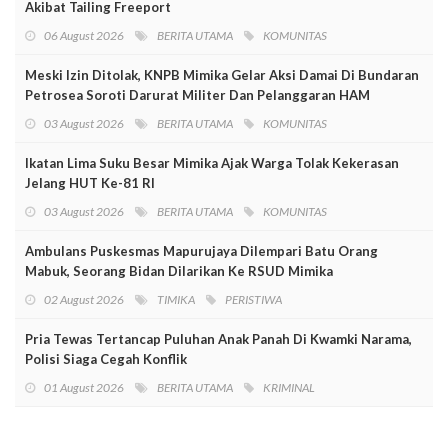
Akibat Tailing Freeport
06 August 2026
BERITA UTAMA
KOMUNITAS
Meski Izin Ditolak, KNPB Mimika Gelar Aksi Damai Di Bundaran
Petrosea Soroti Darurat Militer Dan Pelanggaran HAM
03 August 2026
BERITA UTAMA
KOMUNITAS
Ikatan Lima Suku Besar Mimika Ajak Warga Tolak Kekerasan
Jelang HUT Ke-81 RI
03 August 2026
BERITA UTAMA
KOMUNITAS
Ambulans Puskesmas Mapurujaya Dilempari Batu Orang
Mabuk, Seorang Bidan Dilarikan Ke RSUD Mimika
02 August 2026
TIMIKA
PERISTIWA
Pria Tewas Tertancap Puluhan Anak Panah Di Kwamki Narama,
Polisi Siaga Cegah Konflik
01 August 2026
BERITA UTAMA
KRIMINAL