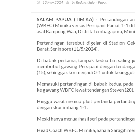
13 May 2024
by Redaksi Salam Papua
SALAM PAPUA (TIMIKA)
- Pertandingan an
(WBFC) Mimika versus Persipani Paniai, 1-1 d
asal Kampung Waa, Distrik Tembagapura, Mimi
Pertandingan tersebut digelar di Stadion Gel
Barat, Senin sore (11/5/2024).
Di babak pertama, tampak kedua tim saling ju
membobol gawang Persipani dengan tendangan
(15), sehingga skor menjadi 0-1 untuk keunggul
Memasuki pertandingan di babak kedua, pada m
ke gawang WBFC lewat tendangan Steven (28). 
Hingga wasit meniup pluit pertanda pertandin
dengan skor imbang 1-1.
Meski hanya menuai hasil seri pada pertanding
Head Coach WBFC Mimika, Sahala Saragih mengu