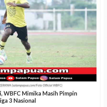
RKWA (salampapua.com/Foto Official WBFC)
ai, WBFC Mimika Masih Pimpin
ga 3 Nasional