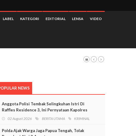
LABEL
KATEGORI
EDITORIAL
LENSA
VIDEO
 3,28 Persen
POPULAR NEWS
Anggota Polisi Tembak Selingkuhan Istri Di
Raffles Residence 3, Ini Pernyataan Kapolres
Mimika
02 August 2026
BERITA UTAMA
KRIMINAL
Polda Ajak Warga Jaga Papua Tengah, Tolak