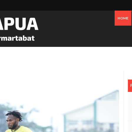
HOME
an Bensin Serta Perawatan Pribadi Picu Inflasi Timika Hingga Juli 2026