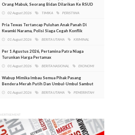
Orang Mabuk, Seorang Bidan Dilarikan Ke RSUD
Mimika
02 August 2026
TIMIKA
PERISTIWA
Pria Tewas Tertancap Puluhan Anak Panah Di
Kwamki Narama, Polisi Siaga Cegah Konflik
01 August 2026
BERITA UTAMA
KRIMINAL
Per 1 Agustus 2026, Pertamina Patra Niaga
Turunkan Harga Pertamax
01 August 2026
BERITA NASIONAL
EKONOMI
Wabup Mimika Imbau Semua Pihak Pasang
Bendera Merah Putih Dan Umbul-Umbul Sambut
HUT RI Ke-81
01 August 2026
BERITA UTAMA
PEMERINTAH
VERTISEMENT