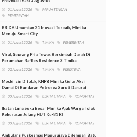
Provokasi Aksi 3 Agustus
01 August 2026
PAPUA TENGAH
PEMERINTAH
BRIDA Umumkan 21 Inovasi Terbaik, Mimika
Menuju Smart City
01 August 2026
TIMIKA
PEMERINTAH
Viral, Seorang Pria Tewas Bersimbah Darah Di
Perumahan Raffles Residence 3 Timika
02 August 2026
TIMIKA
PERISTIWA
Meski Izin Ditolak, KNPB Mimika Gelar Aksi
Damai Di Bundaran Petrosea Soroti Darurat
Militer Dan Pelanggaran HAM
03 August 2026
BERITA UTAMA
KOMUNITAS
Ikatan Lima Suku Besar Mimika Ajak Warga Tolak
Kekerasan Jelang HUT Ke-81 RI
03 August 2026
BERITA UTAMA
KOMUNITAS
Ambulans Puskesmas Mapurujaya Dilempari Batu