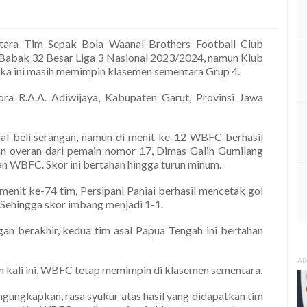
tara Tim Sepak Bola Waanal Brothers Football Club
i Babak 32 Besar Liga 3 Nasional 2023/2024, namun Klub
ka ini masih memimpin klasemen sementara Grup 4.
ora R.A.A. Adiwijaya, Kabupaten Garut, Provinsi Jawa
al-beli serangan, namun di menit ke-12 WBFC berhasil
 overan dari pemain nomor 17, Dimas Galih Gumilang
an WBFC. Skor ini bertahan hingga turun minum.
enit ke-74 tim, Persipani Paniai berhasil mencetak gol
Sehingga skor imbang menjadi 1-1.
gan berakhir, kedua tim asal Papua Tengah ini bertahan
AD
an kali ini, WBFC tetap memimpin di klasemen sementara.
ngkapkan, rasa syukur atas hasil yang didapatkan tim