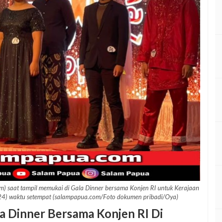
) saat tampil memukai di Gala Dinner bersama Konjen RI untuk Kerajaan
024) waktu setempat (salampapua.com/Foto dokumen pribadi/Oya)
a Dinner Bersama Konjen RI Di