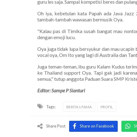
guru les saja. Sampai kompetisi beres dan pulang
Oh iya, kebetulan kata Papah ada Java Jazz
tambah-tambah wawasan bermusik Oya.
"Kalau pas di Timika susah bangat mau nonton
dengan emoji lucu.
Oya juga tidak lupa bersyukur dan mau ucapin 
vocal oya, Om Ito yang lagi di Australia dan Tant
Juga teman-teman, ibu guru Kalam Kudus terim
ke Thailand support Oya. Tapi gak jadi karen
semua," tutup anggota Paduan Suara SMP Kriste
Editor: Sampe P Sianturi
Tags:
BERITA UTAMA
PROFIL
Share Post
Share on Facebook
S