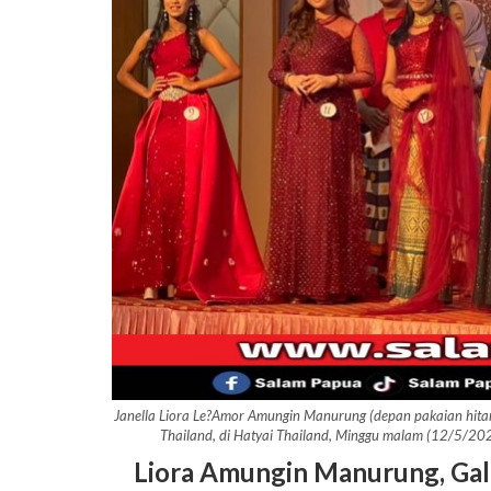
Janella Liora Le?Amor Amungin Manurung (depan pakaian hitam
Thailand, di Hatyai Thailand, Minggu malam (12/5/2
Liora Amungin Manurung, Gal