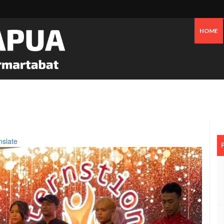
HOME
 Oknum Dan Pemerintah, Warga OAP Blokade Jalan Cenderawasih Timika
nslate