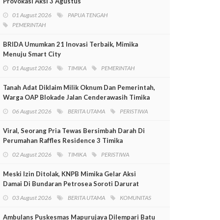
Provokasi Aksi 3 Agustus
01 August 2026
PAPUA TENGAH
PEMERINTAH
BRIDA Umumkan 21 Inovasi Terbaik, Mimika
Menuju Smart City
01 August 2026
TIMIKA
PEMERINTAH
Tanah Adat Diklaim Milik Oknum Dan Pemerintah,
Warga OAP Blokade Jalan Cenderawasih Timika
06 August 2026
BERITA UTAMA
PERISTIWA
Viral, Seorang Pria Tewas Bersimbah Darah Di
Perumahan Raffles Residence 3 Timika
02 August 2026
TIMIKA
PERISTIWA
Meski Izin Ditolak, KNPB Mimika Gelar Aksi
Damai Di Bundaran Petrosea Soroti Darurat
Militer Dan Pelanggaran HAM
03 August 2026
BERITA UTAMA
KOMUNITAS
Ambulans Puskesmas Mapurujaya Dilempari Batu