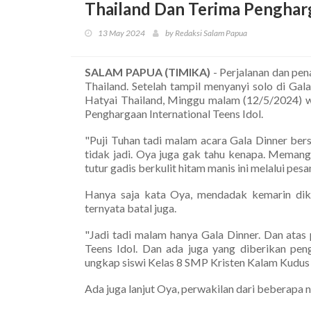
Thailand Dan Terima Pengharg
13 May 2024
by Redaksi Salam Papua
SALAM PAPUA (TIMIKA)
- Perjalanan dan pe
Thailand. Setelah tampil menyanyi solo di Gal
Hatyai Thailand, Minggu malam (12/5/2024) w
Penghargaan International Teens Idol.
"Puji Tuhan tadi malam acara Gala Dinner ber
tidak jadi. Oya juga gak tahu kenapa. Memang
tutur gadis berkulit hitam manis ini melalui pes
Hanya saja kata Oya, mendadak kemarin dika
ternyata batal juga.
"Jadi tadi malam hanya Gala Dinner. Dan atas
Teens Idol. Dan ada juga yang diberikan peng
ungkap siswi Kelas 8 SMP Kristen Kalam Kudus i
Ada juga lanjut Oya, perwakilan dari beberapa n