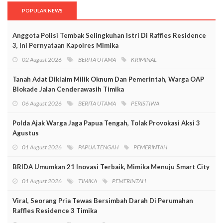
POPULAR NEWS
Anggota Polisi Tembak Selingkuhan Istri Di Raffles Residence
3, Ini Pernyataan Kapolres Mimika
02 August 2026
BERITA UTAMA
KRIMINAL
Tanah Adat Diklaim Milik Oknum Dan Pemerintah, Warga OAP
Blokade Jalan Cenderawasih Timika
06 August 2026
BERITA UTAMA
PERISTIWA
Polda Ajak Warga Jaga Papua Tengah, Tolak Provokasi Aksi 3
Agustus
01 August 2026
PAPUA TENGAH
PEMERINTAH
BRIDA Umumkan 21 Inovasi Terbaik, Mimika Menuju Smart City
01 August 2026
TIMIKA
PEMERINTAH
Viral, Seorang Pria Tewas Bersimbah Darah Di Perumahan
Raffles Residence 3 Timika