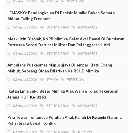
02 August 2026
TIMIKA
PERISTIWA
LEMASKO: Pendangkalan Di Pesisir Mimika Bukan Semata
Akibat Tailing Freeport
06 August 2026
BERITA UTAMA
KOMUNITAS
Meski Izin Ditolak, KNPB Mimika Gelar Aksi Damai Di Bundaran
Petrosea Soroti Darurat Militer Dan Pelanggaran HAM
03 August 2026
BERITA UTAMA
KOMUNITAS
Ambulans Puskesmas Mapurujaya Dilempari Batu Orang
Mabuk, Seorang Bidan Dilarikan Ke RSUD Mimika
02 August 2026
TIMIKA
PERISTIWA
Ikatan Lima Suku Besar Mimika Ajak Warga Tolak Kekerasan
Jelang HUT Ke-81 RI
03 August 2026
BERITA UTAMA
KOMUNITAS
Pria Tewas Tertancap Puluhan Anak Panah Di Kwamki Narama,
Polisi Siaga Cegah Konflik
01 August 2026
BERITA UTAMA
KRIMINAL