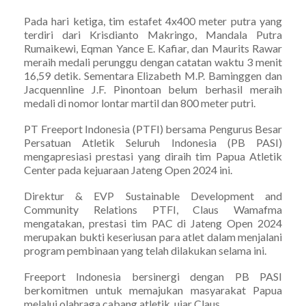
Pada hari ketiga, tim estafet 4x400 meter putra yang
terdiri dari Krisdianto Makringo, Mandala Putra
Rumaikewi, Eqman Yance E. Kafiar, dan Maurits Rawar
meraih medali perunggu dengan catatan waktu 3 menit
16,59 detik. Sementara Elizabeth M.P. Baminggen dan
Jacquennline J.F. Pinontoan belum berhasil meraih
medali di nomor lontar martil dan 800 meter putri.
PT Freeport Indonesia (PTFI) bersama Pengurus Besar
Persatuan Atletik Seluruh Indonesia (PB PASI)
mengapresiasi prestasi yang diraih tim Papua Atletik
Center pada kejuaraan Jateng Open 2024 ini.
Direktur & EVP Sustainable Development and
Community Relations PTFI, Claus Wamafma
mengatakan, prestasi tim PAC di Jateng Open 2024
merupakan bukti keseriusan para atlet dalam menjalani
program pembinaan yang telah dilakukan selama ini.
Freeport Indonesia bersinergi dengan PB PASI
berkomitmen untuk memajukan masyarakat Papua
melalui olahraga cabang atletik, ujar Claus.