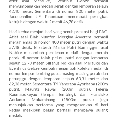
atlet asal Merauke, Eventinus Gebze berhasil
menyumbangkan medali perak dengan lemparan sejauh
42,40 meter. Sementara di nomor 800 meter putri,
Jacquennline J.F. Pinontoan menempati peringkat
ketujuh dengan waktu 2 menit 46,78 detik.
Hari kedua menjadi hari yang penuh prestasi bagi PAC.
Atlet asal Biak Numfor, Mergina Asyerem berhasil
meraih emas di nomor 400 meter putri dengan waktu
57,48 detik. Elizabeth Marta Putri Baminggen asal
Nabire menambah perolehan medali dengan meraih
perak di nomor tolak peluru putri dengan lemparan
sejauh 12,70 meter. Silfanus Ndiken asal Merauke dan
Eventinus Gebze kembali menambah koleksi medali di
nomor lempar lembing putra masing-masing perak dan
perunggu dengan lemparan sejauh 63,31 meter dan
62,36 meter. Sementara Tri Yanerapa Ayorbaba (200m
putri), Maurits Rawar (200m putra), Feleria
Kaumapokeyau (lempar lembing), dan Fransisko
Adrianto Makaminang (1500m putra) juga
menunjukkan performa yang mengesankan di hari
kedua meskipun belum berhasil membawa pulang
medali.