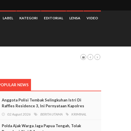
LABEL
KATEGORI
EDITORIAL
LENSA
VIDEO
 3,28 Persen
POPULAR NEWS
Anggota Polisi Tembak Selingkuhan Istri Di
Raffles Residence 3, Ini Pernyataan Kapolres
Mimika
02 August 2026
BERITA UTAMA
KRIMINAL
Polda Ajak Warga Jaga Papua Tengah, Tolak