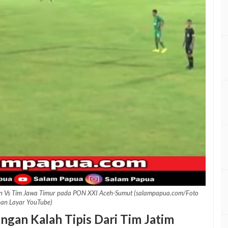
gan Vs Tim Jawa Timur pada PON XXI Aceh-Sumut (salampapua.com/Foto
an Layar YouTube)
gan Kalah Tipis Dari Tim Jatim