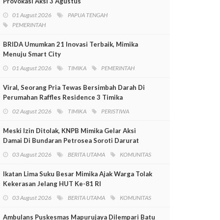
Provokasi Aksi 3 Agustus
01 August 2026
PAPUA TENGAH
PEMERINTAH
BRIDA Umumkan 21 Inovasi Terbaik, Mimika
Menuju Smart City
01 August 2026
TIMIKA
PEMERINTAH
Viral, Seorang Pria Tewas Bersimbah Darah Di
Perumahan Raffles Residence 3 Timika
02 August 2026
TIMIKA
PERISTIWA
Meski Izin Ditolak, KNPB Mimika Gelar Aksi
Damai Di Bundaran Petrosea Soroti Darurat
Militer Dan Pelanggaran HAM
03 August 2026
BERITA UTAMA
KOMUNITAS
Ikatan Lima Suku Besar Mimika Ajak Warga Tolak
Kekerasan Jelang HUT Ke-81 RI
03 August 2026
BERITA UTAMA
KOMUNITAS
Ambulans Puskesmas Mapurujaya Dilempari Batu