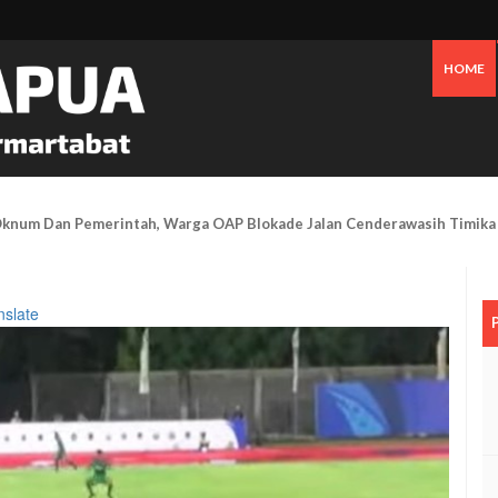
HOME
an Bensin Serta Perawatan Pribadi Picu Inflasi Timika Hingga Juli 2026
nslate