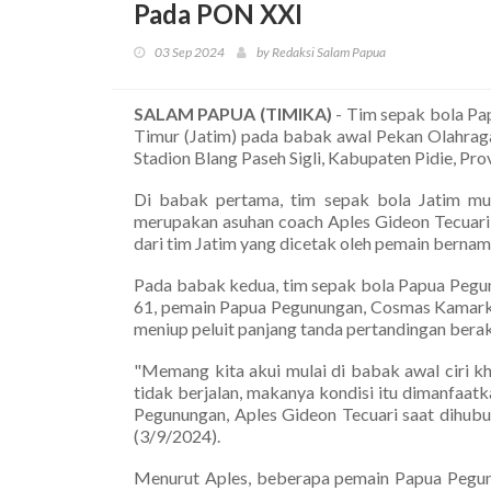
Pada PON XXI
03 Sep 2024
by Redaksi Salam Papua
SALAM PAPUA (TIMIKA)
- Tim sepak bola Pap
Timur (Jatim) pada babak awal Pekan Olahrag
Stadion Blang Paseh Sigli, Kabupaten Pidie, Pr
Di babak pertama, tim sepak bola Jatim mu
merupakan asuhan coach Aples Gideon Tecuari i
dari tim Jatim yang dicetak oleh pemain bernam
Pada babak kedua, tim sepak bola Papua Pegun
61, pemain Papua Pegunungan, Cosmas Kamarka
meniup peluit panjang tanda pertandingan berak
"Memang kita akui mulai di babak awal ciri k
tidak berjalan, makanya kondisi itu dimanfaatk
Pegunungan, Aples Gideon Tecuari saat dihubu
(3/9/2024).
Menurut Aples, beberapa pemain Papua Pegu