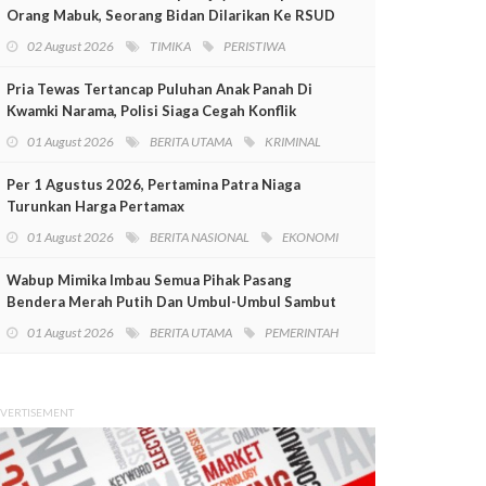
Orang Mabuk, Seorang Bidan Dilarikan Ke RSUD
Mimika
02 August 2026
TIMIKA
PERISTIWA
Pria Tewas Tertancap Puluhan Anak Panah Di
Kwamki Narama, Polisi Siaga Cegah Konflik
01 August 2026
BERITA UTAMA
KRIMINAL
Per 1 Agustus 2026, Pertamina Patra Niaga
Turunkan Harga Pertamax
01 August 2026
BERITA NASIONAL
EKONOMI
Wabup Mimika Imbau Semua Pihak Pasang
Bendera Merah Putih Dan Umbul-Umbul Sambut
HUT RI Ke-81
01 August 2026
BERITA UTAMA
PEMERINTAH
VERTISEMENT