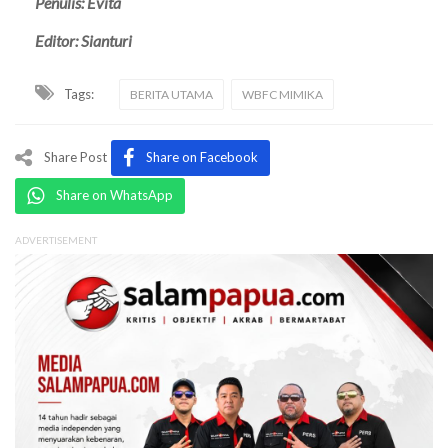
Penulis: Evita
Editor: Sianturi
Tags:
BERITA UTAMA
WBFC MIMIKA
Share Post
Share on Facebook
Share on WhatsApp
ADVERTISEMENT