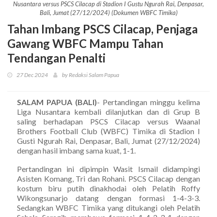
Nusantara versus PSCS Cilacap di Stadion I Gustu Ngurah Rai, Denpasar,
Bali, Jumat (27/12/2024) (Dokumen WBFC Timika)
Tahan Imbang PSCS Cilacap, Penjaga
Gawang WBFC Mampu Tahan
Tendangan Penalti
27 Dec 2024
by Redaksi Salam Papua
SALAM PAPUA (BALI)
- Pertandingan minggu kelima
Liga Nusantara kembali dilanjutkan dan di Grup B
saling berhadapan PSCS Cilacap versus Waanal
Brothers Football Club (WBFC) Timika di Stadion I
Gusti Ngurah Rai, Denpasar, Bali, Jumat (27/12/2024)
dengan hasil imbang sama kuat, 1-1.
Pertandingan ini dipimpin Wasit Ismail didampingi
Asisten Komang, Tri dan Rohani. PSCS Cilacap dengan
kostum biru putih dinakhodai oleh Pelatih Roffy
Wikongsunarjo datang dengan formasi 1-4-3-3.
Sedangkan WBFC Timika yang ditukangi oleh Pelatih