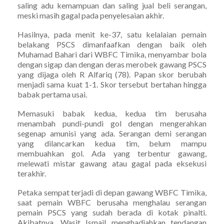
saling adu kemampuan dan saling jual beli serangan,
meski masih gagal pada penyelesaian akhir.
Hasilnya, pada menit ke-37, satu kelalaian pemain
belakang PSCS dimanfaafkan dengan baik oleh
Muhamad Bahari dari WBFC Timika, menyambar bola
dengan sigap dan dengan deras merobek gawang PSCS
yang dijaga oleh R Alfariq (78). Papan skor berubah
menjadi sama kuat 1-1. Skor tersebut bertahan hingga
babak pertama usai.
Memasuki babak kedua, kedua tim berusaha
menambah pundi-pundi gol dengan mengerahkan
segenap amunisi yang ada. Serangan demi serangan
yang dilancarkan kedua tim, belum mampu
membuahkan gol. Ada yang terbentur gawang,
melewati mistar gawang atau gagal pada eksekusi
terakhir.
Petaka sempat terjadi di depan gawang WBFC Timika,
saat pemain WBFC berusaha menghalau serangan
pemain PSCS yang sudah berada di kotak pinalti.
Akibatnya, Wasit Ismail menghadiahkan tendangan