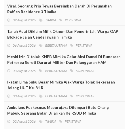
Viral, Seorang Pria Tewas Bersimbah Darah Di Perumahan
Raffles Residence 3 Timika
02 August 2026
TIMIKA
PERISTIWA
Tanah Adat Diklaim Milik Oknum Dan Pemerintah, Warga OAP
Blokade Jalan Cenderawasih Timika
06 August 2026
BERITA UTAMA
PERISTIWA
Meski Izin Ditolak, KNPB Mimika Gelar Aksi Damai Di Bundaran
Petrosea Soroti Darurat Militer Dan Pelanggaran HAM
03 August 2026
BERITA UTAMA
KOMUNITAS
Ikatan Lima Suku Besar Mimika Ajak Warga Tolak Kekerasan
Jelang HUT Ke-81 RI
03 August 2026
BERITA UTAMA
KOMUNITAS
Ambulans Puskesmas Mapurujaya Dilempari Batu Orang
Mabuk, Seorang Bidan Dilarikan Ke RSUD Mimika
02 August 2026
TIMIKA
PERISTIWA