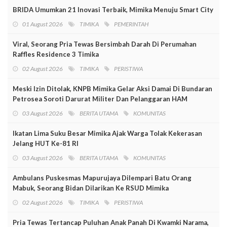
BRIDA Umumkan 21 Inovasi Terbaik, Mimika Menuju Smart City
01 August 2026
TIMIKA
PEMERINTAH
Viral, Seorang Pria Tewas Bersimbah Darah Di Perumahan
Raffles Residence 3 Timika
02 August 2026
TIMIKA
PERISTIWA
Meski Izin Ditolak, KNPB Mimika Gelar Aksi Damai Di Bundaran
Petrosea Soroti Darurat Militer Dan Pelanggaran HAM
03 August 2026
BERITA UTAMA
KOMUNITAS
Ikatan Lima Suku Besar Mimika Ajak Warga Tolak Kekerasan
Jelang HUT Ke-81 RI
03 August 2026
BERITA UTAMA
KOMUNITAS
Ambulans Puskesmas Mapurujaya Dilempari Batu Orang
Mabuk, Seorang Bidan Dilarikan Ke RSUD Mimika
02 August 2026
TIMIKA
PERISTIWA
Pria Tewas Tertancap Puluhan Anak Panah Di Kwamki Narama,