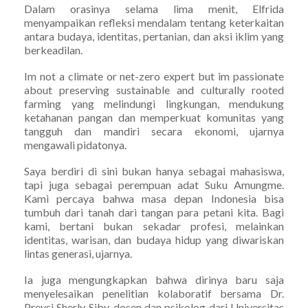
Dalam orasinya selama lima menit, Elfrida
menyampaikan refleksi mendalam tentang keterkaitan
antara budaya, identitas, pertanian, dan aksi iklim yang
berkeadilan.
Im not a climate or net-zero expert but im passionate
about preserving sustainable and culturally rooted
farming yang melindungi lingkungan, mendukung
ketahanan pangan dan memperkuat komunitas yang
tangguh dan mandiri secara ekonomi, ujarnya
mengawali pidatonya.
Saya berdiri di sini bukan hanya sebagai mahasiswa,
tapi juga sebagai perempuan adat Suku Amungme.
Kami percaya bahwa masa depan Indonesia bisa
tumbuh dari tanah dari tangan para petani kita. Bagi
kami, bertani bukan sekadar profesi, melainkan
identitas, warisan, dan budaya hidup yang diwariskan
lintas generasi, ujarnya.
Ia juga mengungkapkan bahwa dirinya baru saja
menyelesaikan penelitian kolaboratif bersama Dr.
Preysi Sherly Siby, dosen dan psikolog dari Universitas