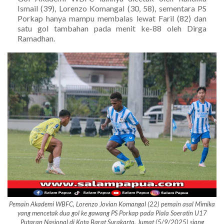
Ismail (39), Lorenzo Komangal (30, 58), sementara PS
Porkap hanya mampu membalas lewat Faril (82) dan
satu gol tambahan pada menit ke-88 oleh Dirga
Ramadhan.
Pemain Akademi WBFC, Lorenzo Jovian Komangal (22) pemain asal Mimika
yang mencetak dua gol ke gawang PS Porkap pada Piala Soeratin U17
Putaran Nasional di Kota Barat Surakarta, Jumat (5/9/2025) siang