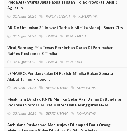
Polda Ajak Warga Jaga Papua Tengah, Tolak Provokasi Aksi 3
Agustus
01 August 2026
PAPUA TENGAH
PEMERINTAH
BRIDA Umumkan 21 Inovasi Terbaik, Mimika Menuju Smart City
01 August 2026
TIMIKA
PEMERINTAH
Viral, Seorang Pria Tewas Bersimbah Darah Di Perumahan
Raffles Residence 3 Timika
02 August 2026
TIMIKA
PERISTIWA
LEMASKO: Pendangkalan Di Pesisir Mimika Bukan Semata
Akibat Tailing Freeport
06 August 2026
BERITA UTAMA
KOMUNITAS
Meski Izin Ditolak, KNPB Mimika Gelar Aksi Damai Di Bundaran
Petrosea Soroti Darurat Militer Dan Pelanggaran HAM
03 August 2026
BERITA UTAMA
KOMUNITAS
Ambulans Puskesmas Mapurujaya Dilempari Batu Orang
Mabuk, Seorang Bidan Dilarikan Ke RSUD Mimika