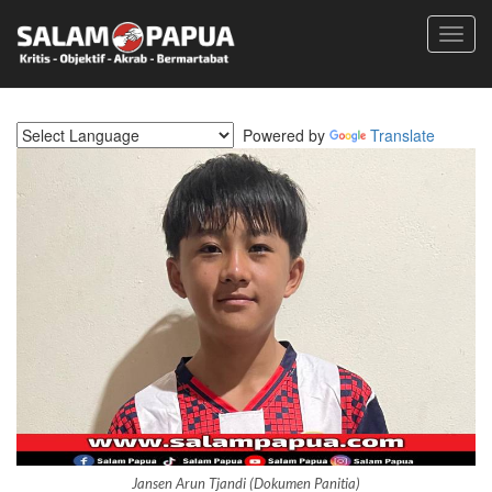
Toggl
navig
Powered by
Translate
Jansen Arun Tjandi (Dokumen Panitia)