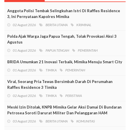
Anggota Polisi Tembak Selingkuhan Istri Di Raffles Residence
3, Ini Pernyataan Kapolres Mimika
02 August 2026
BERITA UTAMA
KRIMINAL
Polda Ajak Warga Jaga Papua Tengah, Tolak Provokasi Aksi 3
Agustus
01 August 2026
PAPUA TENGAH
PEMERINTAH
BRIDA Umumkan 21 Inovasi Terbaik, Mimika Menuju Smart City
01 August 2026
TIMIKA
PEMERINTAH
Viral, Seorang Pria Tewas Bersimbah Darah Di Perumahan
Raffles Residence 3 Timika
02 August 2026
TIMIKA
PERISTIWA
Meski Izin Ditolak, KNPB Mimika Gelar Aksi Damai Di Bundaran
Petrosea Soroti Darurat Militer Dan Pelanggaran HAM
03 August 2026
BERITA UTAMA
KOMUNITAS