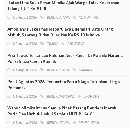
Ikatan Lima Suku Besar Mimika Ajak Warga Tolak Kekerasan
Jelang HUT Ke-81 RI
03 August 2026
BERITA UTAMA
KOMUNITAS
Ambulans Puskesmas Mapurujaya Dilempari Batu Orang
Mabuk, Seorang Bidan Dilarikan Ke RSUD Mimika
02 August 2026
TIMIKA
PERISTIWA
Pria Tewas Tertancap Puluhan Anak Panah Di Kwamki Narama,
Polisi Siaga Cegah Konflik
01 August 2026
BERITA UTAMA
KRIMINAL
Per 1 Agustus 2026, Pertamina Patra Niaga Turunkan Harga
Pertamax
01 August 2026
BERITA NASIONAL
EKONOMI
Wabup Mimika Imbau Semua Pihak Pasang Bendera Merah
Putih Dan Umbul-Umbul Sambut HUT RI Ke-81
01 August 2026
BERITA UTAMA
PEMERINTAH