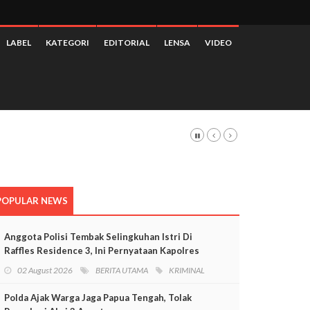
LABEL
KATEGORI
EDITORIAL
LENSA
VIDEO
 3,28 Persen
POPULAR NEWS
Anggota Polisi Tembak Selingkuhan Istri Di
Raffles Residence 3, Ini Pernyataan Kapolres
Mimika
02 August 2026
BERITA UTAMA
KRIMINAL
Polda Ajak Warga Jaga Papua Tengah, Tolak