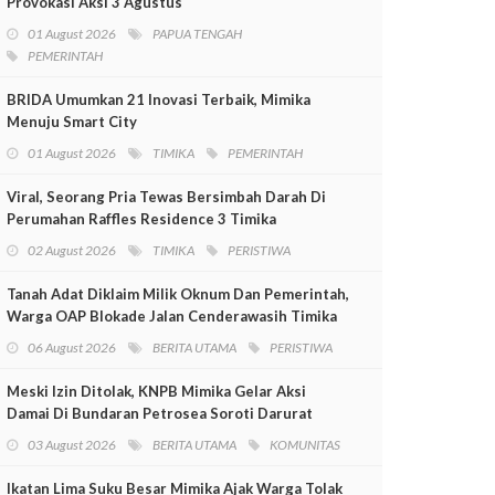
Provokasi Aksi 3 Agustus
01 August 2026
PAPUA TENGAH
PEMERINTAH
BRIDA Umumkan 21 Inovasi Terbaik, Mimika
Menuju Smart City
01 August 2026
TIMIKA
PEMERINTAH
Viral, Seorang Pria Tewas Bersimbah Darah Di
Perumahan Raffles Residence 3 Timika
02 August 2026
TIMIKA
PERISTIWA
Tanah Adat Diklaim Milik Oknum Dan Pemerintah,
Warga OAP Blokade Jalan Cenderawasih Timika
06 August 2026
BERITA UTAMA
PERISTIWA
Meski Izin Ditolak, KNPB Mimika Gelar Aksi
Damai Di Bundaran Petrosea Soroti Darurat
Militer Dan Pelanggaran HAM
03 August 2026
BERITA UTAMA
KOMUNITAS
Ikatan Lima Suku Besar Mimika Ajak Warga Tolak