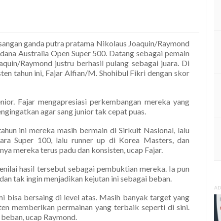
asangan ganda putra pratama Nikolaus Joaquin/Raymond
perdana Australia Open Super 500. Datang sebagai pemain
quin/Raymond justru berhasil pulang sebagai juara. Di
en tahun ini, Fajar Alfian/M. Shohibul Fikri dengan skor
enior. Fajar mengapresiasi perkembangan mereka yang
gingatkan agar sang junior tak cepat puas.
hun ini mereka masih bermain di Sirkuit Nasional, lalu
juara Super 100, lalu runner up di Korea Masters, dan
nya mereka terus padu dan konsisten, ucap Fajar.
ai hasil tersebut sebagai pembuktian mereka. Ia pun
an tak ingin menjadikan kejutan ini sebagai beban.
AD
i bisa bersaing di level atas. Masih banyak target yang
en memberikan permainan yang terbaik seperti di sini.
di beban, ucap Raymond.