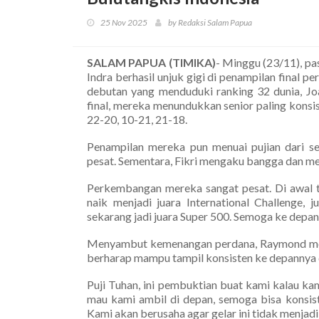
25 Nov 2025
by Redaksi Salam Papua
SALAM PAPUA (TIMIKA)
- Minggu (23/11), p
Indra berhasil unjuk gigi di penampilan final 
debutan yang menduduki ranking 32 dunia, Joa
final, mereka menundukkan senior paling konsist
22-20, 10-21, 21-18.
Penampilan mereka pun menuai pujian dari s
pesat. Sementara, Fikri mengaku bangga dan men
Perkembangan mereka sangat pesat. Di awal ta
naik menjadi juara International Challenge, 
sekarang jadi juara Super 500. Semoga ke depan
Menyambut kemenangan perdana, Raymond menil
berharap mampu tampil konsisten ke depannya d
Puji Tuhan, ini pembuktian buat kami kalau kam
mau kami ambil di depan, semoga bisa konsist
Kami akan berusaha agar gelar ini tidak menja