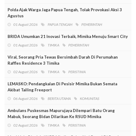
Polda Ajak Warga Jaga Papua Tengah, Tolak Provokasi Aksi 3
Agustus
01 August 2026
PAPUA TENGAH
PEMERINTAH
BRIDA Umumkan 21 Inovasi Terbaik, Mimika Menuju Smart City
01 August 2026
TIMIKA
PEMERINTAH
Viral, Seorang Pria Tewas Bersimbah Darah Di Perumahan
Raffles Residence 3 Timika
02 August 2026
TIMIKA
PERISTIWA
LEMASKO: Pendangkalan Di Pesisir Mimika Bukan Semata
Akibat Tailing Freeport
06 August 2026
BERITA UTAMA
KOMUNITAS
Ambulans Puskesmas Mapurujaya Dilempari Batu Orang
Mabuk, Seorang Bidan Dilarikan Ke RSUD Mimika
02 August 2026
TIMIKA
PERISTIWA