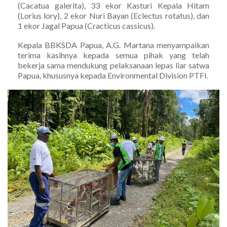
(Cacatua galerita), 33 ekor Kasturi Kepala Hitam
(Lorius lory), 2 ekor Nuri Bayan (Eclectus rotatus), dan
1 ekor Jagal Papua (Cracticus cassicus).
Kepala BBKSDA Papua, A.G. Martana menyampaikan
terima kasihnya kepada semua pihak yang telah
bekerja sama mendukung pelaksanaan lepas liar satwa
Papua, khususnya kepada Environmental Division PTFI.