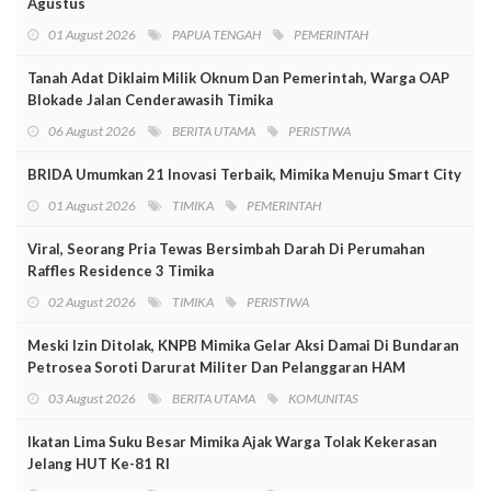
Agustus
01 August 2026
PAPUA TENGAH
PEMERINTAH
Tanah Adat Diklaim Milik Oknum Dan Pemerintah, Warga OAP
Blokade Jalan Cenderawasih Timika
06 August 2026
BERITA UTAMA
PERISTIWA
BRIDA Umumkan 21 Inovasi Terbaik, Mimika Menuju Smart City
01 August 2026
TIMIKA
PEMERINTAH
Viral, Seorang Pria Tewas Bersimbah Darah Di Perumahan
Raffles Residence 3 Timika
02 August 2026
TIMIKA
PERISTIWA
Meski Izin Ditolak, KNPB Mimika Gelar Aksi Damai Di Bundaran
Petrosea Soroti Darurat Militer Dan Pelanggaran HAM
03 August 2026
BERITA UTAMA
KOMUNITAS
Ikatan Lima Suku Besar Mimika Ajak Warga Tolak Kekerasan
Jelang HUT Ke-81 RI