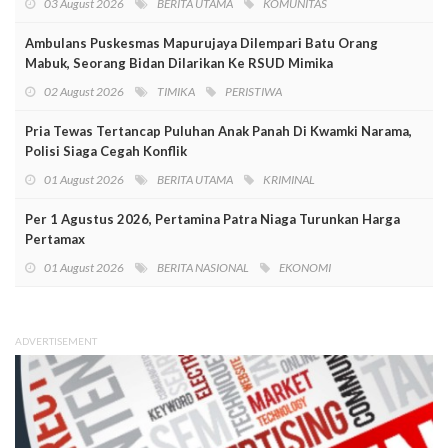
03 August 2026
BERITA UTAMA
KOMUNITAS
Ambulans Puskesmas Mapurujaya Dilempari Batu Orang
Mabuk, Seorang Bidan Dilarikan Ke RSUD Mimika
02 August 2026
TIMIKA
PERISTIWA
Pria Tewas Tertancap Puluhan Anak Panah Di Kwamki Narama,
Polisi Siaga Cegah Konflik
01 August 2026
BERITA UTAMA
KRIMINAL
Per 1 Agustus 2026, Pertamina Patra Niaga Turunkan Harga
Pertamax
01 August 2026
BERITA NASIONAL
EKONOMI
ADVERTISEMENT