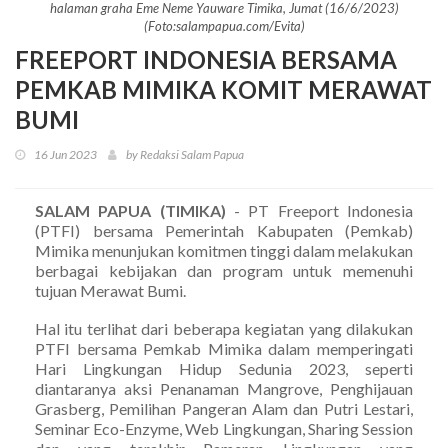
halaman graha Eme Neme Yauware Timika, Jumat (16/6/2023)
(Foto:salampapua.com/Evita)
FREEPORT INDONESIA BERSAMA
PEMKAB MIMIKA KOMIT MERAWAT
BUMI
16 Jun 2023
by Redaksi Salam Papua
SALAM PAPUA (TIMIKA)
- PT Freeport Indonesia
(PTFI) bersama Pemerintah Kabupaten (Pemkab)
Mimika menunjukan komitmen tinggi dalam melakukan
berbagai kebijakan dan program untuk memenuhi
tujuan Merawat Bumi.
Hal itu terlihat dari beberapa kegiatan yang dilakukan
PTFI bersama Pemkab Mimika dalam memperingati
Hari Lingkungan Hidup Sedunia 2023, seperti
diantaranya aksi Penanaman Mangrove, Penghijauan
Grasberg, Pemilihan Pangeran Alam dan Putri Lestari,
Seminar Eco-Enzyme, Web Lingkungan, Sharing Session