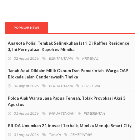
POPULAR NEWS
Anggota Polisi Tembak Selingkuhan Istri Di Raffles Residence
3, Ini Pernyataan Kapolres Mimika
02 August 2026
BERITA UTAMA
KRIMINAL
Tanah Adat Diklaim Milik Oknum Dan Pemerintah, Warga OAP
Blokade Jalan Cenderawasih Timika
06 August 2026
BERITA UTAMA
PERISTIWA
Polda Ajak Warga Jaga Papua Tengah, Tolak Provokasi Aksi 3
Agustus
01 August 2026
PAPUA TENGAH
PEMERINTAH
BRIDA Umumkan 21 Inovasi Terbaik, Mimika Menuju Smart City
01 August 2026
TIMIKA
PEMERINTAH