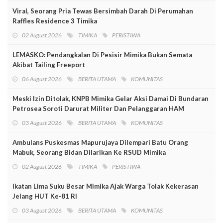
Viral, Seorang Pria Tewas Bersimbah Darah Di Perumahan
Raffles Residence 3 Timika
02 August 2026
TIMIKA
PERISTIWA
LEMASKO: Pendangkalan Di Pesisir Mimika Bukan Semata
Akibat Tailing Freeport
06 August 2026
BERITA UTAMA
KOMUNITAS
Meski Izin Ditolak, KNPB Mimika Gelar Aksi Damai Di Bundaran
Petrosea Soroti Darurat Militer Dan Pelanggaran HAM
03 August 2026
BERITA UTAMA
KOMUNITAS
Ambulans Puskesmas Mapurujaya Dilempari Batu Orang
Mabuk, Seorang Bidan Dilarikan Ke RSUD Mimika
02 August 2026
TIMIKA
PERISTIWA
Ikatan Lima Suku Besar Mimika Ajak Warga Tolak Kekerasan
Jelang HUT Ke-81 RI
03 August 2026
BERITA UTAMA
KOMUNITAS