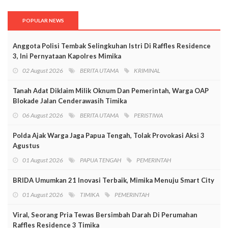
POPULAR NEWS
Anggota Polisi Tembak Selingkuhan Istri Di Raffles Residence
3, Ini Pernyataan Kapolres Mimika
02 August 2026
BERITA UTAMA
KRIMINAL
Tanah Adat Diklaim Milik Oknum Dan Pemerintah, Warga OAP
Blokade Jalan Cenderawasih Timika
06 August 2026
BERITA UTAMA
PERISTIWA
Polda Ajak Warga Jaga Papua Tengah, Tolak Provokasi Aksi 3
Agustus
01 August 2026
PAPUA TENGAH
PEMERINTAH
BRIDA Umumkan 21 Inovasi Terbaik, Mimika Menuju Smart City
01 August 2026
TIMIKA
PEMERINTAH
Viral, Seorang Pria Tewas Bersimbah Darah Di Perumahan
Raffles Residence 3 Timika