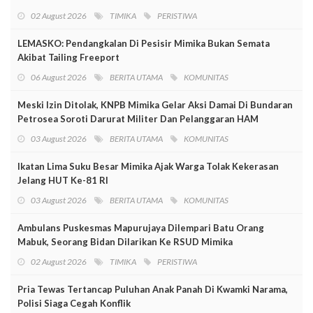
02 August 2026
TIMIKA
PERISTIWA
LEMASKO: Pendangkalan Di Pesisir Mimika Bukan Semata
Akibat Tailing Freeport
06 August 2026
BERITA UTAMA
KOMUNITAS
Meski Izin Ditolak, KNPB Mimika Gelar Aksi Damai Di Bundaran
Petrosea Soroti Darurat Militer Dan Pelanggaran HAM
03 August 2026
BERITA UTAMA
KOMUNITAS
Ikatan Lima Suku Besar Mimika Ajak Warga Tolak Kekerasan
Jelang HUT Ke-81 RI
03 August 2026
BERITA UTAMA
KOMUNITAS
Ambulans Puskesmas Mapurujaya Dilempari Batu Orang
Mabuk, Seorang Bidan Dilarikan Ke RSUD Mimika
02 August 2026
TIMIKA
PERISTIWA
Pria Tewas Tertancap Puluhan Anak Panah Di Kwamki Narama,
Polisi Siaga Cegah Konflik