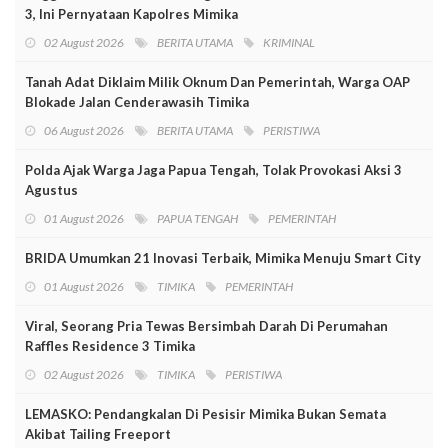
3, Ini Pernyataan Kapolres Mimika
02 August 2026
BERITA UTAMA
KRIMINAL
Tanah Adat Diklaim Milik Oknum Dan Pemerintah, Warga OAP
Blokade Jalan Cenderawasih Timika
06 August 2026
BERITA UTAMA
PERISTIWA
Polda Ajak Warga Jaga Papua Tengah, Tolak Provokasi Aksi 3
Agustus
01 August 2026
PAPUA TENGAH
PEMERINTAH
BRIDA Umumkan 21 Inovasi Terbaik, Mimika Menuju Smart City
01 August 2026
TIMIKA
PEMERINTAH
Viral, Seorang Pria Tewas Bersimbah Darah Di Perumahan
Raffles Residence 3 Timika
02 August 2026
TIMIKA
PERISTIWA
LEMASKO: Pendangkalan Di Pesisir Mimika Bukan Semata
Akibat Tailing Freeport