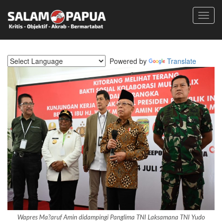
Toggl
navig
Powered by
Translate
Wapres Ma?aruf Amin didampingi Panglima TNI Laksamana TNI Yudo