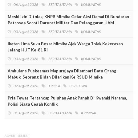
06 August 2026
BERITA UTAMA
KOMUNITAS
Meski Izin Ditolak, KNPB Mimika Gelar Aksi Damai Di Bundaran
Petrosea Soroti Darurat Militer Dan Pelanggaran HAM
03 August 2026
BERITA UTAMA
KOMUNITAS
Ikatan Lima Suku Besar Mimika Ajak Warga Tolak Kekerasan
Jelang HUT Ke-81 RI
03 August 2026
BERITA UTAMA
KOMUNITAS
Ambulans Puskesmas Mapurujaya Dilempari Batu Orang
Mabuk, Seorang Bidan Dilarikan Ke RSUD Mimika
02 August 2026
TIMIKA
PERISTIWA
Pria Tewas Tertancap Puluhan Anak Panah Di Kwamki Narama,
Polisi Siaga Cegah Konflik
01 August 2026
BERITA UTAMA
KRIMINAL
ADVERTISEMENT