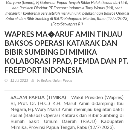
Margono (kanan), Pj Gubernur Papua Tengah Ribka Haluk (kedua dari kiri),
dan Presiden Direktur PT Freeport Indonesia Tony Wenas (kiri), saat
menggelar konferensi pers setelah mengunjungi pelaksanaan Baksos Operasi
Katarak dan Bibir Sumbing di RSUD Kabupaten Mimika, Rabu (12/7/2023)
(Foto:Setwapres RI)
WAPRES MA�ARUF AMIN TINJAU
BAKSOS OPERASI KATARAK DAN
BIBIR SUMBING DI MIMIKA
KOLABORASI PPAD, PEMDA DAN PT.
FREEPORT INDONESIA
12 Jul 2023
by Redaksi Salam Papua
SALAM PAPUA (TIMIKA)
Wakil Presiden (Wapres)
RI, Prof. Dr. (H.C.) K.H. Maruf Amin didampingi Ibu
Negara, Hj. Wury Maruf Amin, meninjau kegiatan bakti
sosial (Baksos) Operasi Katarak dan Bibir Sumbing di
Rumah Sakit Umum Daerah (RSUD) Kabupaten
Mimika, Provinsi Papua Tengah, Rabu (12/7/2023).