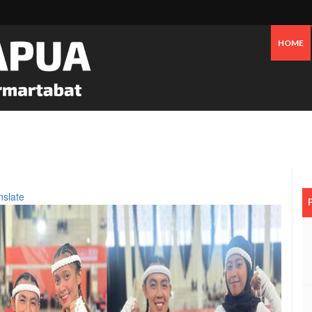
HOME
 Pesisir Mimika Bukan Semata Akibat Tailing Freeport
nslate