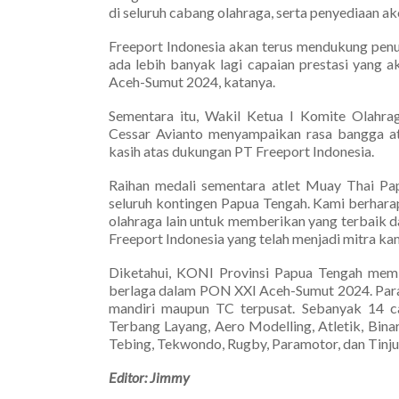
di seluruh cabang olahraga, serta penyediaan ako
Freeport Indonesia akan terus mendukung pen
ada lebih banyak lagi capaian prestasi yang 
Aceh-Sumut 2024, katanya.
Sementara itu, Wakil Ketua I Komite Olahra
Cessar Avianto menyampaikan rasa bangga at
kasih atas dukungan PT Freeport Indonesia.
Raihan medali sementara atlet Muay Thai P
seluruh kontingen Papua Tengah. Kami berhara
olahraga lain untuk memberikan yang terbaik
Freeport Indonesia yang telah menjadi mitra ka
Diketahui, KONI Provinsi Papua Tengah memb
berlaga dalam PON XXI Aceh-Sumut 2024. Para 
mandiri maupun TC terpusat. Sebanyak 14 ca
Terbang Layang, Aero Modelling, Atletik, Binarag
Tebing, Tekwondo, Rugby, Paramotor, dan Tinju
Editor: Jimmy