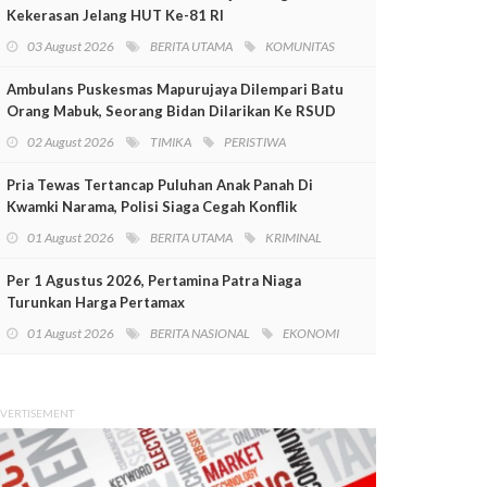
Kekerasan Jelang HUT Ke-81 RI
03 August 2026
BERITA UTAMA
KOMUNITAS
Ambulans Puskesmas Mapurujaya Dilempari Batu
Orang Mabuk, Seorang Bidan Dilarikan Ke RSUD
Mimika
02 August 2026
TIMIKA
PERISTIWA
Pria Tewas Tertancap Puluhan Anak Panah Di
Kwamki Narama, Polisi Siaga Cegah Konflik
01 August 2026
BERITA UTAMA
KRIMINAL
Per 1 Agustus 2026, Pertamina Patra Niaga
Turunkan Harga Pertamax
01 August 2026
BERITA NASIONAL
EKONOMI
VERTISEMENT