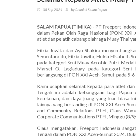
08 Sep 2024
by Redaksi Salam Papua
SALAM PAPUA (TIMIKA)
- PT Freeport Indon
dalam Pekan Olah Raga Nasional (PON) XXI 
atlet dan pelatih cabang olahraga Muay Thai yan
Fitria Juwita dan Ayu Shakira menyumbangka
Sementara itu, Fitria Juwita, Hulda Elisabeth S
pada kategori Seni Muay Aerobic Putri. Medali
Marsel O. Lagiaduay pada kategori Seni M
berlangsung di PON XXI Aceh-Sumut, pada 5-6 
Kami ucapkan selamat kepada para atlet dan 
Tengah ini adalah kebanggaan bagi Papua da
ketekunan, dan daya juang yang luar biasa in
lainnya yang bertanding di PON XXI Aceh-Sum
and Community Relations PTFI, Claus Wamaf
Corporate Communications PTFI, Minggu (8/9/
Claus mengatakan, Freeport Indonesia sang
Tengah dalam PON XXI Aceh-Sumut 2024. Dukung