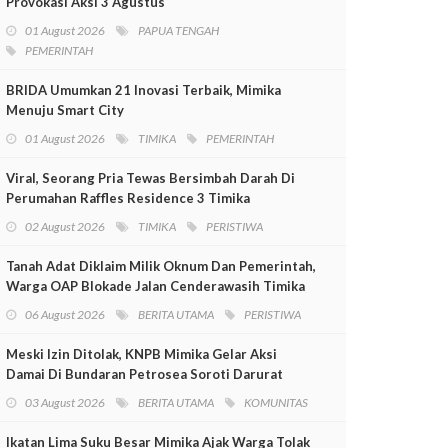
Provokasi Aksi 3 Agustus
01 August 2026
PAPUA TENGAH
PEMERINTAH
BRIDA Umumkan 21 Inovasi Terbaik, Mimika
Menuju Smart City
01 August 2026
TIMIKA
PEMERINTAH
Viral, Seorang Pria Tewas Bersimbah Darah Di
Perumahan Raffles Residence 3 Timika
02 August 2026
TIMIKA
PERISTIWA
Tanah Adat Diklaim Milik Oknum Dan Pemerintah,
Warga OAP Blokade Jalan Cenderawasih Timika
06 August 2026
BERITA UTAMA
PERISTIWA
Meski Izin Ditolak, KNPB Mimika Gelar Aksi
Damai Di Bundaran Petrosea Soroti Darurat
Militer Dan Pelanggaran HAM
03 August 2026
BERITA UTAMA
KOMUNITAS
Ikatan Lima Suku Besar Mimika Ajak Warga Tolak