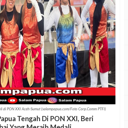
ali di PON XXI Aceh-Sumut (salampapua.com/Foto Corp.Comm PTFI)
apua Tengah Di PON XXI, Beri
hai Yang Meraih Medali