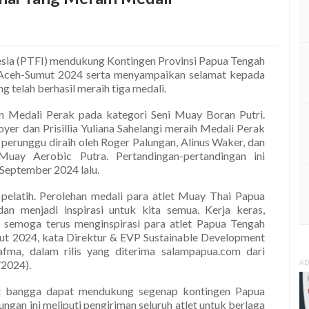
esia (PTFI) mendukung Kontingen Provinsi Papua Tengah
Aceh-Sumut 2024 serta menyampaikan selamat kepada
g telah berhasil meraih tiga medali.
n Medali Perak pada kategori Seni Muay Boran Putri.
royer dan Prisillia Yuliana Sahelangi meraih Medali Perak
 perunggu diraih oleh Roger Palungan, Alinus Waker, dan
uay Aerobic Putra. Pertandingan-pertandingan ini
September 2024 lalu.
pelatih. Perolehan medali para atlet Muay Thai Papua
n menjadi inspirasi untuk kita semua. Kerja keras,
i semoga terus menginspirasi para atlet Papua Tengah
ut 2024, kata Direktur & EVP Sustainable Development
ma, dalam rilis yang diterima salampapua.com dari
2024).
AD
at bangga dapat mendukung segenap kontingen Papua
an ini meliputi pengiriman seluruh atlet untuk berlaga