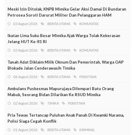
Meski Izin Ditolak, KNPB Mimika Gelar Aksi Damai Di Bundaran
Petrosea Soroti Darurat Militer Dan Pelanggaran HAM
03 August 2026
BERITA UTAMA
KOMUNITAS
Ikatan Lima Suku Besar Mimika Ajak Warga Tolak Kekerasan
Jelang HUT Ke-81 RI
03 August 2026
BERITA UTAMA
KOMUNITAS
Tanah Adat Diklaim Milik Oknum Dan Pemerintah, Warga OAP
Blokade Jalan Cenderawasih Timika
06 August 2026
BERITA UTAMA
PERISTIWA
Ambulans Puskesmas Mapurujaya Dilempari Batu Orang
Mabuk, Seorang Bidan Dilarikan Ke RSUD Mimika
02 August 2026
TIMIKA
PERISTIWA
Pria Tewas Tertancap Puluhan Anak Panah Di Kwamki Narama,
Polisi Siaga Cegah Konflik
01 August 2026
BERITA UTAMA
KRIMINAL