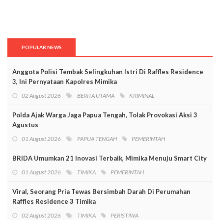
POPULAR NEWS
Anggota Polisi Tembak Selingkuhan Istri Di Raffles Residence
3, Ini Pernyataan Kapolres Mimika
02 August 2026
BERITA UTAMA
KRIMINAL
Polda Ajak Warga Jaga Papua Tengah, Tolak Provokasi Aksi 3
Agustus
01 August 2026
PAPUA TENGAH
PEMERINTAH
BRIDA Umumkan 21 Inovasi Terbaik, Mimika Menuju Smart City
01 August 2026
TIMIKA
PEMERINTAH
Viral, Seorang Pria Tewas Bersimbah Darah Di Perumahan
Raffles Residence 3 Timika
02 August 2026
TIMIKA
PERISTIWA