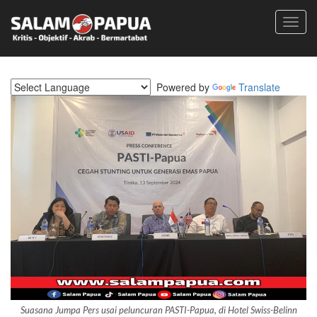
Toggl
navig
Powered by
Translate
Suasana Jumpa Pers usai peluncuran PASTI-Papua, di Hotel Swiss-Belinn