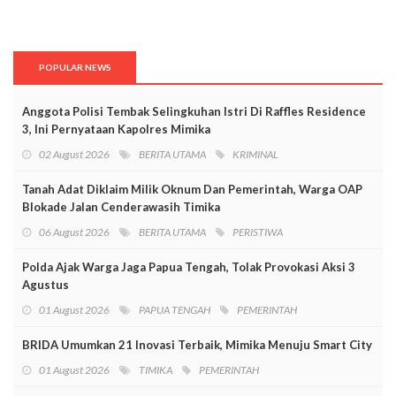
POPULAR NEWS
Anggota Polisi Tembak Selingkuhan Istri Di Raffles Residence
3, Ini Pernyataan Kapolres Mimika
02 August 2026
BERITA UTAMA
KRIMINAL
Tanah Adat Diklaim Milik Oknum Dan Pemerintah, Warga OAP
Blokade Jalan Cenderawasih Timika
06 August 2026
BERITA UTAMA
PERISTIWA
Polda Ajak Warga Jaga Papua Tengah, Tolak Provokasi Aksi 3
Agustus
01 August 2026
PAPUA TENGAH
PEMERINTAH
BRIDA Umumkan 21 Inovasi Terbaik, Mimika Menuju Smart City
01 August 2026
TIMIKA
PEMERINTAH