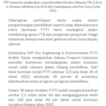
PTFI menerima penghargaan yang diserahkan Direktur Ditmawa ITB, D.Arch.
G. Prasetyo Adhitama,S.Sn,M.Sn (kiri) (salampapua.com/Foto Corp.Comm
PTFI)
Diharapkan partisipasi dunia usaha dalam
pengembangan pendidikan seperti yang dilakukan para
mitra termasuk PTFI terus meningkat dalam
mendukung upaya ITB dan perguruan-perguruan tinggi
Indonesia lainnya mencetak generasi emas masa depan,
ujarnya.
Sementara
SVP Geo Engineering & Environmental
PTFI
Ardhin Yuniar mengatakan bahwa Freeport Indonesia
memiliki komitmen berkelanjutan dalam investasi
sosial salah satunya dalam bidang pendidikan. Dari
total investasi sosial PTFI sebesar 122 juta dolar AS di
tahun 2023, sebanyak 30 persen di antaranya
dialokasikan untuk program-program pendidikan.
Dalam 30 tahun terakhir, PTFI sudah menginvestasikan
sekitar 2,1 miliar dolar AS dan menganggarkan lebih
dari 100 juta dolar AS per tahun untuk investasi
sosialnya hingga tahun 2041.