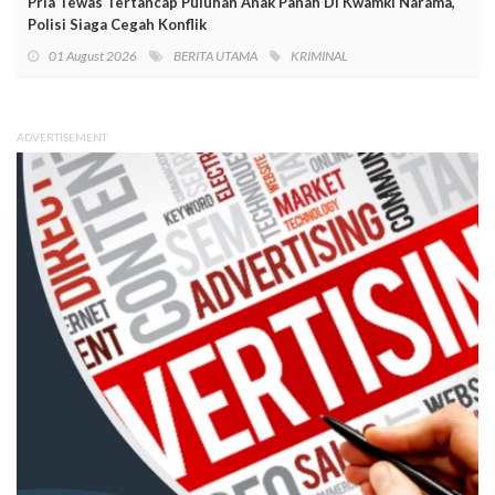
Pria Tewas Tertancap Puluhan Anak Panah Di Kwamki Narama,
Polisi Siaga Cegah Konflik
01 August 2026
BERITA UTAMA
KRIMINAL
ADVERTISEMENT