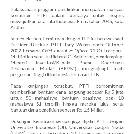
Pelaksanaan program pendidikan merupakan realisasi
komitmen PTFI dalam berkarya untuk negeri,
mewujudkan cita-cita Indonesia Emas tahun 2045, kata
Ardhin.
Ia menjelaskan, kemitraan dengan ITB ini berawal saat
Presiden Direktur PTFI Tony Wenas pada Oktober
2022 bersama
Chief Executive Officer (
CEO) Freeport-
McMoRan saat itu Richard C. Adkerson, mendampingi
Menteri Investasi/Kepala Badan Koordinasi
Penanaman Modal (BKPM) mengunjungi tujuh
perguruan tinggi di Indonesia termasuk ITB.
Pada kunjungan tersebut, PTFI berkomitmen
memberikan bantuan dana langsung sebesar Rp 5 juta
untuk 50 mahasiswa, bantuan beasiswa bagi 10
mahasiswa S1 terpilih hingga mereka lulus, serta
bantuan dana penelitian sebesar Rp 1,5 Miliar.
Dukungan kemitraan serupa juga dijalin PTFI dengan
Universitas Indonesia (UI), Universitas Gadjah Mada
(UGM), Institut Teknologi 10 November Surabaya