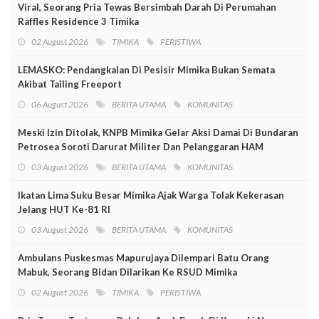
Viral, Seorang Pria Tewas Bersimbah Darah Di Perumahan
Raffles Residence 3 Timika
02 August 2026
TIMIKA
PERISTIWA
LEMASKO: Pendangkalan Di Pesisir Mimika Bukan Semata
Akibat Tailing Freeport
06 August 2026
BERITA UTAMA
KOMUNITAS
Meski Izin Ditolak, KNPB Mimika Gelar Aksi Damai Di Bundaran
Petrosea Soroti Darurat Militer Dan Pelanggaran HAM
03 August 2026
BERITA UTAMA
KOMUNITAS
Ikatan Lima Suku Besar Mimika Ajak Warga Tolak Kekerasan
Jelang HUT Ke-81 RI
03 August 2026
BERITA UTAMA
KOMUNITAS
Ambulans Puskesmas Mapurujaya Dilempari Batu Orang
Mabuk, Seorang Bidan Dilarikan Ke RSUD Mimika
02 August 2026
TIMIKA
PERISTIWA