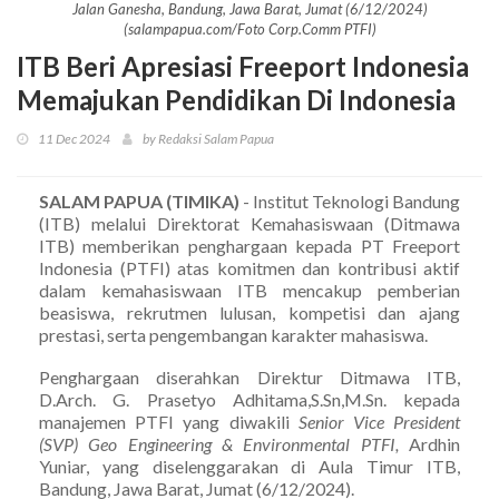
Jalan Ganesha, Bandung, Jawa Barat, Jumat (6/12/2024)
(salampapua.com/Foto Corp.Comm PTFI)
ITB Beri Apresiasi Freeport Indonesia
Memajukan Pendidikan Di Indonesia
11 Dec 2024
by Redaksi Salam Papua
SALAM PAPUA (TIMIKA)
- Institut Teknologi Bandung
(ITB) melalui Direktorat Kemahasiswaan (Ditmawa
ITB) memberikan penghargaan kepada PT Freeport
Indonesia (PTFI) atas komitmen dan kontribusi aktif
dalam kemahasiswaan ITB mencakup pemberian
beasiswa, rekrutmen lulusan, kompetisi dan ajang
prestasi, serta pengembangan karakter mahasiswa.
Penghargaan diserahkan Direktur Ditmawa ITB,
D.Arch. G. Prasetyo Adhitama,S.Sn,M.Sn. kepada
manajemen PTFI yang diwakili
Senior Vice President
(SVP) Geo Engineering & Environmental PTFI,
Ardhin
Yuniar, yang diselenggarakan di Aula Timur ITB,
Bandung, Jawa Barat, Jumat (6/12/2024).